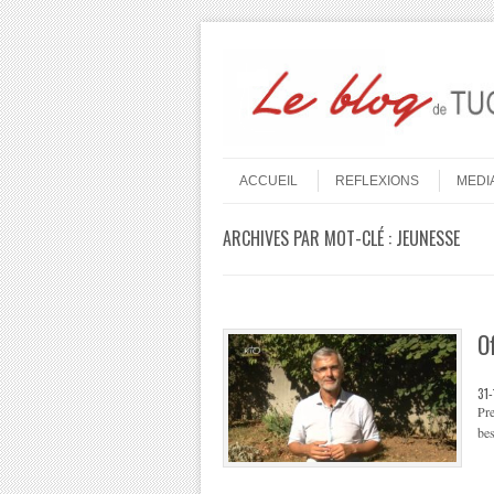
Aller au contenu
Menu
ACCUEIL
REFLEXIONS
MEDI
ARCHIVES PAR MOT-CLÉ :
JEUNESSE
O
31
Pre
bes