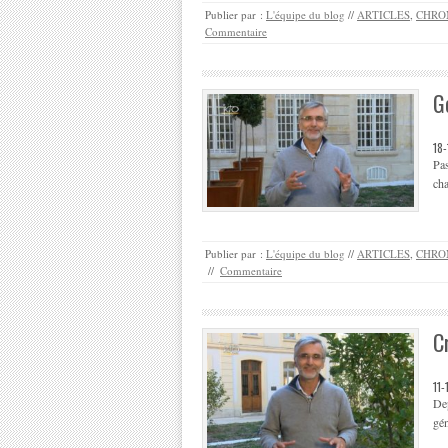
Publier par :
L'équipe du blog
//
ARTICLES
,
CHRO
Commentaire
G
18
Pas
cha
Publier par :
L'équipe du blog
//
ARTICLES
,
CHRO
//
Commentaire
C
11
Dep
gén