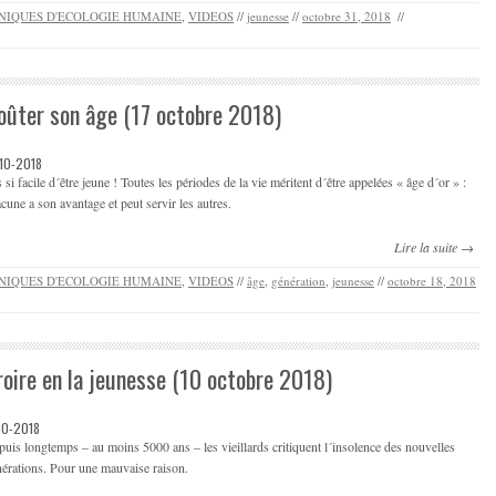
NIQUES D'ECOLOGIE HUMAINE
,
VIDEOS
//
jeunesse
//
octobre 31, 2018
//
oûter son âge (17 octobre 2018)
-10-2018
 si facile d´être jeune ! Toutes les périodes de la vie méritent d´être appelées « âge d´or » :
cune a son avantage et peut servir les autres.
Lire la suite →
NIQUES D'ECOLOGIE HUMAINE
,
VIDEOS
//
âge
,
génération
,
jeunesse
//
octobre 18, 2018
roire en la jeunesse (10 octobre 2018)
-10-2018
uis longtemps – au moins 5000 ans – les vieillards critiquent l´insolence des nouvelles
érations. Pour une mauvaise raison.