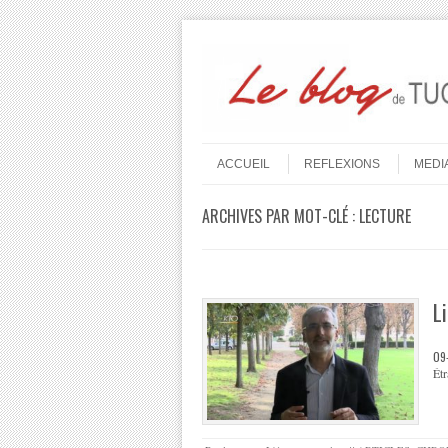
Aller au contenu
Menu
ACCUEIL
REFLEXIONS
MEDI
ARCHIVES PAR MOT-CLÉ :
LECTURE
L
09
Étr