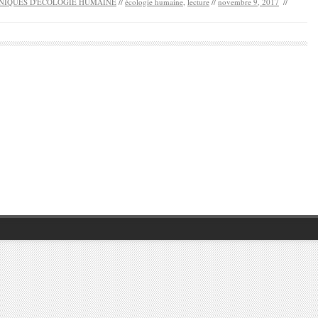
NIQUES D'ECOLOGIE HUMAINE
//
écologie humaine
,
lecture
//
novembre 9, 2017
//