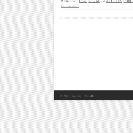
Publier par :
L'équipe du blog
//
ARTICLES
,
CHRO
Commentaire
© 2026
Tugdual Derville