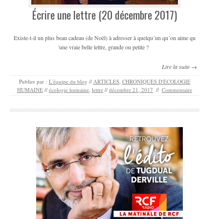
Écrire une lettre (20 décembre 2017)
Existe-t-il un plus beau cadeau (de Noël) à adresser à quelqu´un qu´on aime qu
´une vraie belle lettre, grande ou petite ?
Lire la suite →
Publier par :
L'équipe du blog
//
ARTICLES
,
CHRONIQUES D'ECOLOGIE
HUMAINE
//
écologie humaine
,
lettre
//
décembre 21, 2017
//
Commentaire