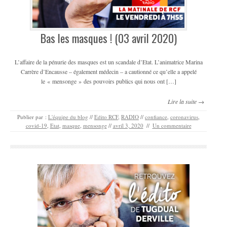
Bas les masques ! (03 avril 2020)
L’affaire de la pénurie des masques est un scandale d’Etat. L’animatrice Marina
Carrère d’Encausse – également médecin – a cautionné ce qu’elle a appelé
le « mensonge » des pouvoirs publics qui nous ont […]
Lire la suite →
Publier par :
L'équipe du blog
//
Edito RCF
,
RADIO
//
confiance
,
coronavirus
,
covid-19
,
Etat
,
masque
,
mensonge
//
avril 3, 2020
//
Un commentaire