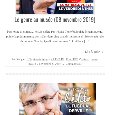
Le genre au musée (08 novembre 2019)
Passionné d’animaux, je suis sidéré par l’étude d’une biologiste britannique qui
pointe la prédominance des mâles dans cinq grands muséums d’histoire naturelle
du monde. Son équipe dit avoir recensé 2,5 millions […]
Lire la suite →
Publier par :
L'équipe du blog
//
ARTICLES
,
Edito RCF
//
animal
,
genre
,
musée
//
novembre 8, 2019
//
Commentaire