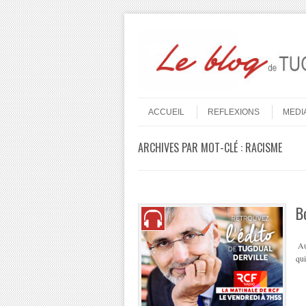
Aller au contenu
Menu
ACCUEIL
REFLEXIONS
MEDI
ARCHIVES PAR MOT-CLÉ :
RACISME
B
Auj
qui