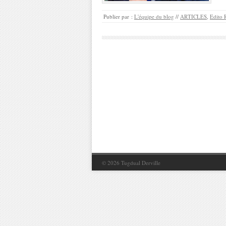
Publier par :
L'équipe du blog
//
ARTICLES
,
Edito 
© 2026
Tugdual Derville