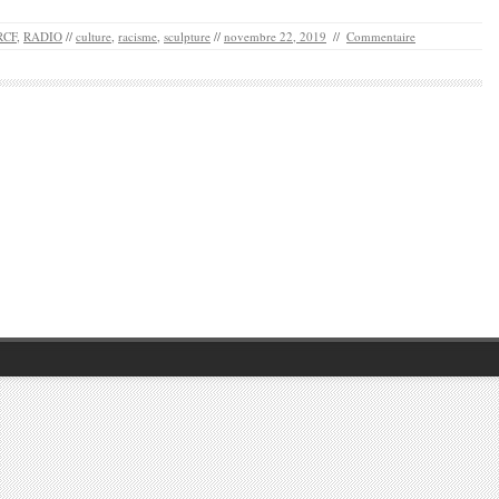
RCF
,
RADIO
//
culture
,
racisme
,
sculpture
//
novembre 22, 2019
//
Commentaire