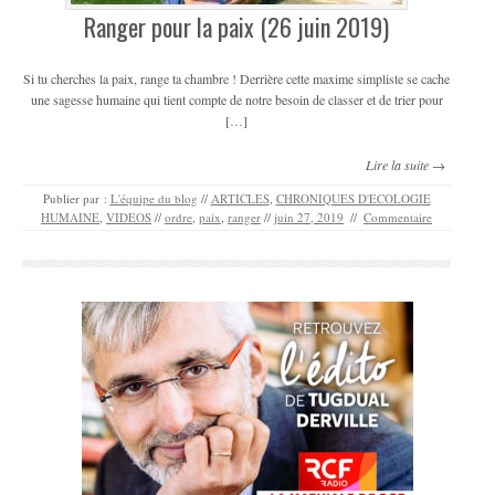
Ranger pour la paix (26 juin 2019)
Si tu cherches la paix, range ta chambre ! Derrière cette maxime simpliste se cache
une sagesse humaine qui tient compte de notre besoin de classer et de trier pour
[…]
Lire la suite →
Publier par :
L'équipe du blog
//
ARTICLES
,
CHRONIQUES D'ECOLOGIE
HUMAINE
,
VIDEOS
//
ordre
,
paix
,
ranger
//
juin 27, 2019
//
Commentaire