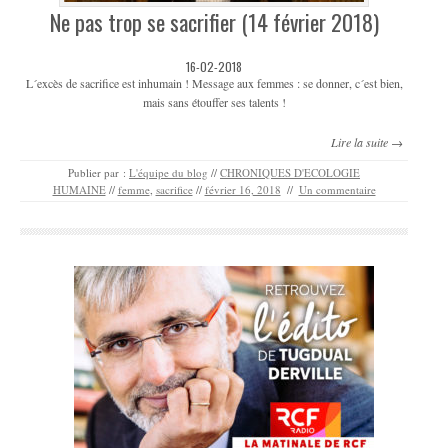
Ne pas trop se sacrifier (14 février 2018)
16-02-2018
L´excès de sacrifice est inhumain ! Message aux femmes : se donner, c´est bien,
mais sans étouffer ses talents !
Lire la suite →
Publier par :
L'équipe du blog
//
CHRONIQUES D'ECOLOGIE
HUMAINE
//
femme
,
sacrifice
//
février 16, 2018
//
Un commentaire