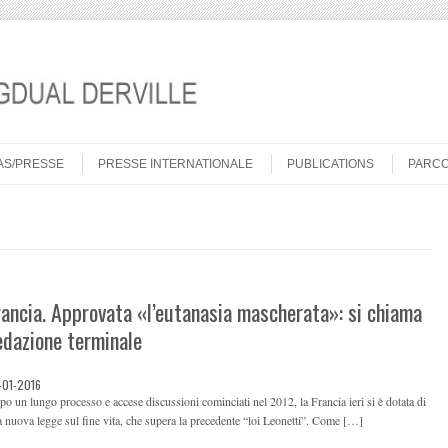
AS/PRESSE
PRESSE INTERNATIONALE
PUBLICATIONS
PARC
rancia. Approvata «l’eutanasia mascherata»: si chiama
edazione terminale
-01-2016
o un lungo processo e accese discussioni cominciati nel 2012, la Francia ieri si è dotata di
 nuova legge sul fine vita, che supera la precedente “loi Leonetti”. Come […]