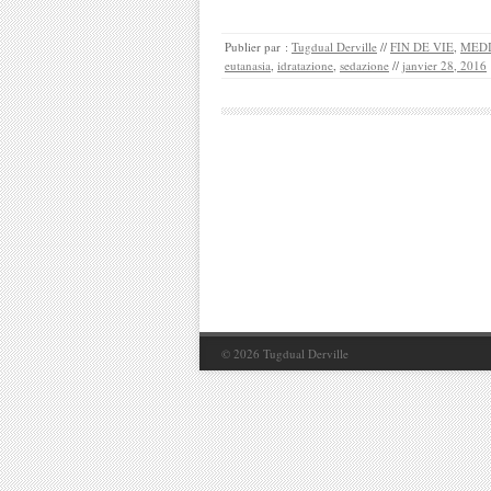
Publier par :
Tugdual Derville
//
FIN DE VIE
,
MEDI
eutanasia
,
idratazione
,
sedazione
//
janvier 28, 2016
© 2026
Tugdual Derville