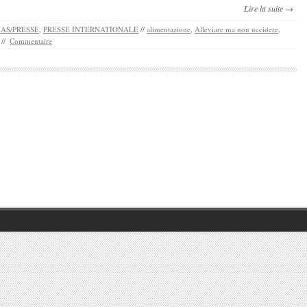
Lire la suite →
AS/PRESSE
,
PRESSE INTERNATIONALE
//
alimentazione
,
Alleviare ma non uccidere
,
//
Commentaire