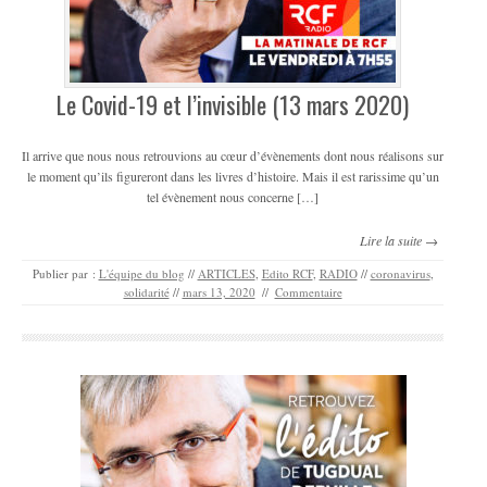
Le Covid-19 et l’invisible (13 mars 2020)
Il arrive que nous nous retrouvions au cœur d’évènements dont nous réalisons sur
le moment qu’ils figureront dans les livres d’histoire. Mais il est rarissime qu’un
tel évènement nous concerne […]
Lire la suite →
Publier par :
L'équipe du blog
//
ARTICLES
,
Edito RCF
,
RADIO
//
coronavirus
,
solidarité
//
mars 13, 2020
//
Commentaire