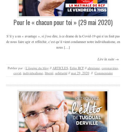
Pour le « chacun pour toi » (29 mai 2020)
S’il y a un « avantage », si j’ose dire, à ce drame de la Covid-19 qui n’en finit pas
de nous faire agir et réfléchir, c’est qu’il vient condamner notre individualisme, en
nous […]
Lire la suite →
Publier par :
L'équipe du blog
//
ARTICLES
,
Edito RCF
//
altruisme
,
coronavirus
,
covid
,
individualisme
,
liberté
,
solidarité
//
mai 29, 2020
//
Commentaire