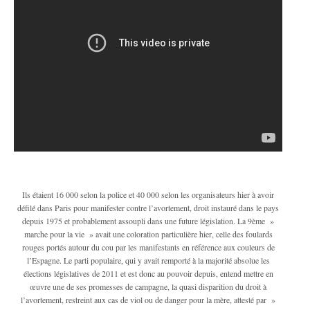
Ils étaient 16 000 selon la police et 40 000 selon les organisateurs hier à avoir
défilé dans Paris pour manifester contre l’avortement, droit instauré dans le pays
depuis 1975 et probablement assoupli dans une future législation. La 9ème »
marche pour la vie » avait une coloration particulière hier, celle des foulards
rouges portés autour du cou par les manifestants en référence aux couleurs de
l’Espagne. Le parti populaire, qui y avait remporté à la majorité absolue les
élections législatives de 2011 et est donc au pouvoir depuis, entend mettre en
œuvre une de ses promesses de campagne, la quasi disparition du droit à
l’avortement, restreint aux cas de viol ou de danger pour la mère, attesté par »