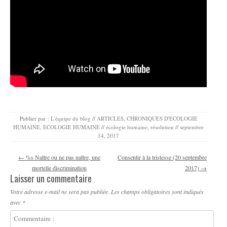
Publier par :
L'équipe du blog
//
ARTICLES
,
CHRONIQUES D'ECOLOGIE
HUMAINE
,
ECOLOGIE HUMAINE
//
écologie humaine
,
résolution
//
septembre
14, 2017
Navigation des articles
←
%s Naître ou ne pas naître, une
Consentir à la tristesse (20 septembre
mortelle discrimination
2017)
→
Laisser un commentaire
Votre adresse e-mail ne sera pas publiée.
Les champs obligatoires sont indiqués
avec
*