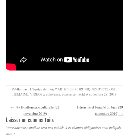
Publier par :
L'équipe du blog
//
ARTICLES
,
CHRONIQUES D'ECOLOGIE
HUMAINE
,
VIDEOS
//
cohérence
,
constance
,
vérité
//
novembre 28, 2019
Navigation des articles
←
%s Bouffonnerie culturelle (22
Héroïsme et banalité du bien (29
novembre 2019)
novembre 2019)
→
Laisser un commentaire
Votre adresse e-mail ne sera pas publiée.
Les champs obligatoires sont indiqués
avec
*