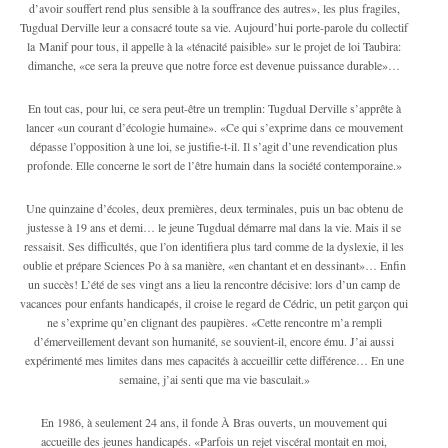
d’avoir souffert rend plus sensible à la souffrance des autres», les plus fragiles,
Tugdual Derville leur a consacré toute sa vie. Aujourd’hui porte-parole du collectif
la Manif pour tous, il appelle à la «ténacité paisible» sur le projet de loi Taubira:
dimanche, «ce sera la preuve que notre force est devenue puissance durable»…
En tout cas, pour lui, ce sera peut-être un tremplin: Tugdual Derville s’apprête à
lancer «un courant d’écologie humaine». «Ce qui s’exprime dans ce mouvement
dépasse l’opposition à une loi, se justifie-t-il. Il s’agit d’une revendication plus
profonde. Elle concerne le sort de l’être humain dans la société contemporaine.»
Une quinzaine d’écoles, deux premières, deux terminales, puis un bac obtenu de
justesse à 19 ans et demi… le jeune Tugdual démarre mal dans la vie. Mais il se
ressaisit. Ses difficultés, que l’on identifiera plus tard comme de la dyslexie, il les
oublie et prépare Sciences Po à sa manière, «en chantant et en dessinant»… Enfin
un succès! L’été de ses vingt ans a lieu la rencontre décisive: lors d’un camp de
vacances pour enfants handicapés, il croise le regard de Cédric, un petit garçon qui
ne s’exprime qu’en clignant des paupières. «Cette rencontre m’a rempli
d’émerveillement devant son humanité, se souvient-il, encore ému. J’ai aussi
expérimenté mes limites dans mes capacités à accueillir cette différence… En une
semaine, j’ai senti que ma vie basculait.»
En 1986, à seulement 24 ans, il fonde À Bras ouverts, un mouvement qui
accueille des jeunes handicapés. «Parfois un rejet viscéral montait en moi,