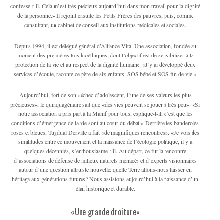
confesse-t-il. Cela m’est très précieux aujourd’hui dans mon travail pour la dignité
de la personne.» Il rejoint ensuite les Petits Frères des pauvres, puis, comme
consultant, un cabinet de conseil aux institutions médicales et sociales.
Depuis 1994, il est délégué général d’Alliance Vita. Une association, fondée au
moment des premières lois bioéthiques, dont l’objectif est de sensibiliser à la
protection de la vie et au respect de la dignité humaine. «J’y ai développé deux
services d’écoute, raconte ce père de six enfants. SOS bébé et SOS fin de vie.»
Aujourd’hui, fort de son «échec d’adolescent, l’une de ses valeurs les plus
précieuses», le quinquagénaire sait que «des vies peuvent se jouer à très peu». «Si
notre association a pris part à la Manif pour tous, explique-t-il, c’est que les
conditions d’émergence de la vie sont au cœur du débat.» Derrière les banderoles
roses et bleues, Tugdual Derville a fait «de magnifiques rencontres». «Je vois des
similitudes entre ce mouvement et la naissance de l’écologie politique, il y a
quelques décennies, s’enthousiasme-t-il. Au départ, ce fut la rencontre
d’associations de défense de milieux naturels menacés et d’experts visionnaires
autour d’une question altruiste nouvelle: quelle Terre allons-nous laisser en
héritage aux générations futures? Nous assistons aujourd’hui à la naissance d’un
élan historique et durable.
«Une grande droiture»