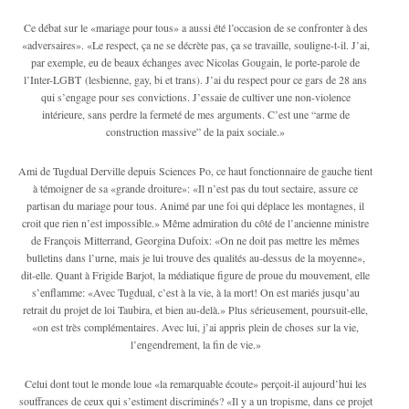
Ce débat sur le «mariage pour tous» a aussi été l’occasion de se confronter à des
«adversaires». «Le respect, ça ne se décrète pas, ça se travaille, souligne-t-il. J’ai,
par exemple, eu de beaux échanges avec Nicolas Gougain, le porte-parole de
l’Inter-LGBT (lesbienne, gay, bi et trans). J’ai du respect pour ce gars de 28 ans
qui s’engage pour ses convictions. J’essaie de cultiver une non-violence
intérieure, sans perdre la fermeté de mes arguments. C’est une “arme de
construction massive” de la paix sociale.»
Ami de Tugdual Derville depuis Sciences Po, ce haut fonctionnaire de gauche tient
à témoigner de sa «grande droiture»: «Il n’est pas du tout sectaire, assure ce
partisan du mariage pour tous. Animé par une foi qui déplace les montagnes, il
croit que rien n’est impossible.» Même admiration du côté de l’ancienne ministre
de François Mitterrand, Georgina Dufoix: «On ne doit pas mettre les mêmes
bulletins dans l’urne, mais je lui trouve des qualités au-dessus de la moyenne»,
dit-elle. Quant à Frigide Barjot, la médiatique figure de proue du mouvement, elle
s’enflamme: «Avec Tugdual, c’est à la vie, à la mort! On est mariés jusqu’au
retrait du projet de loi Taubira, et bien au-delà.» Plus sérieusement, poursuit-elle,
«on est très complémentaires. Avec lui, j’ai appris plein de choses sur la vie,
l’engendrement, la fin de vie.»
Celui dont tout le monde loue «la remarquable écoute» perçoit-il aujourd’hui les
souffrances de ceux qui s’estiment discriminés? «Il y a un tropisme, dans ce projet