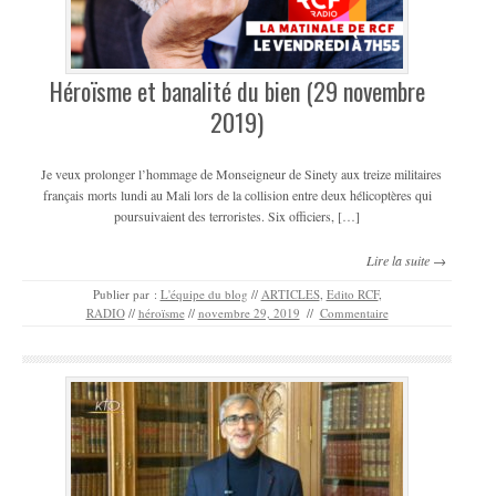
Héroïsme et banalité du bien (29 novembre
2019)
Je veux prolonger l’hommage de Monseigneur de Sinety aux treize militaires
français morts lundi au Mali lors de la collision entre deux hélicoptères qui
poursuivaient des terroristes. Six officiers, […]
Lire la suite →
Publier par :
L'équipe du blog
//
ARTICLES
,
Edito RCF
,
RADIO
//
héroïsme
//
novembre 29, 2019
//
Commentaire