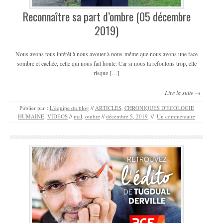
Reconnaître sa part d’ombre (05 décembre
2019)
Nous avons tous intérêt à nous avouer à nous-même que nous avons une face
sombre et cachée, celle qui nous fait honte. Car si nous la refoulons trop, elle
risque […]
Lire la suite →
Publier par :
L'équipe du blog
//
ARTICLES
,
CHRONIQUES D'ECOLOGIE
HUMAINE
,
VIDEOS
//
mal
,
ombre
//
décembre 5, 2019
//
Un commentaire