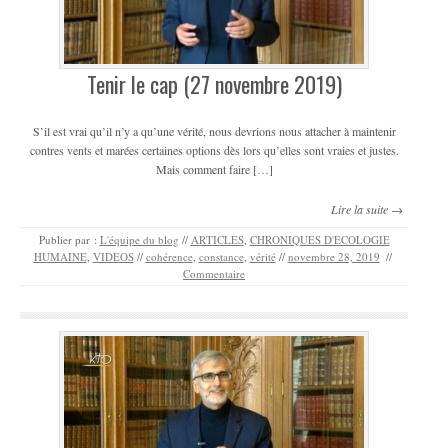
Tenir le cap (27 novembre 2019)
S’il est vrai qu’il n’y a qu’une vérité, nous devrions nous attacher à maintenir
contres vents et marées certaines options dès lors qu’elles sont vraies et justes.
Mais comment faire […]
Lire la suite →
Publier par :
L'équipe du blog
//
ARTICLES
,
CHRONIQUES D'ECOLOGIE
HUMAINE
,
VIDEOS
//
cohérence
,
constance
,
vérité
//
novembre 28, 2019
//
Commentaire