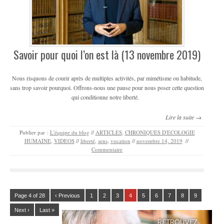
Savoir pour quoi l’on est là (13 novembre 2019)
Nous risquons de courir après de multiples activités, par mimétisme ou habitude,
sans trop savoir pourquoi. Offrons-nous une pause pour nous poser cette question
qui conditionne notre liberté.
Lire la suite →
Publier par :
L'équipe du blog
//
ARTICLES
,
CHRONIQUES D'ECOLOGIE
HUMAINE
,
VIDEOS
//
liberté
,
sens
,
vocation
//
novembre 14, 2019
//
Commentaire
Page 4 of 28
‹ Previous
1
2
3
4
5
6
7
8
9
Next ›
Last »