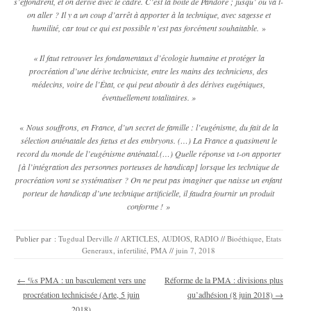
s’effondrent,
et on dérive avec le cadre. C’est la boîte de Pandore ; jusqu’ où va t-
on aller ? Il y a un coup d’arrêt à apporter à la technique, avec sagesse et
humilité, car tout ce qui est possible n’est pas forcément souhaitable.
»
« Il faut retrouver les fondamentaux d’écologie humaine et protéger la
procréation d’une dérive techniciste, entre les mains des techniciens, des
médecins, voire de l’État, ce qui peut aboutir à des dérives eugéniques,
éventuellement totalitaires. »
«
Nous souffrons, en France, d’un secret de famille : l’eugénisme, du fait de la
sélection anténatale des fœtus et des embryons. (…) La France a quasiment le
record du monde de l’eugénisme anténatal.(…)
Quelle réponse va t-on apporter
[à l’intégration des personnes porteuses de handicap] lorsque les technique de
procréation vont se systématiser ? On ne peut pas imaginer que naisse un enfant
porteur de handicap d’une technique artificielle, il faudra fournir un produit
conforme ! »
Publier par :
Tugdual Derville
//
ARTICLES
,
AUDIOS
,
RADIO
//
Bioéthique
,
Etats
Generaux
,
infertilité
,
PMA
//
juin 7, 2018
Navigation des articles
←
%s PMA : un basculement vers une
Réforme de la PMA : divisions plus
procréation technicisée (Arte, 5 juin
qu’adhésion (8 juin 2018)
→
2018)