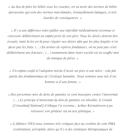
«
Au lieu de faire les bébés sous les couettes, on va avoir des normes de bébés
éprouvettes qui sont des normes marchandes, éventuellement étatiques, et très
lourdes de conséquences.
»
«
Il y a une différence entre pallier une infertilité médicalement reconnue et
concevoir délibérément un enfant privé de son père. Tous les désirs doivent être
écoutés, mais la loi est là pour réguler nos désirs afin que les plus fragiles n’en
fasse pas les frais. (…) En termes de repères fondateurs, on ne peut pas créer
délibérément une fracture ; (…) notamment dans notre société où on souffre tant
du manque de pères. »
«
Un enfant confié à l’adoption mérite d’avoir un père et une mère : cela fait
partie des fondamentaux de l’écologie humaine. Nous sommes tous nés d’un
homme et d’une femme
. »
« Des personnes nées de dons de gamètes se sont insurgées contre l’anonymat
(…) Le principe d’anonymat du don de gamètes est obsolète, le Comité
[Consultatif National] d’éthique l’a reconnu ; Arthur Kermalvesen a pu
retrouver son géniteur via un test génétique. »
« À Alliance VITA nous sommes très critiques face au système de cette PMA
systématisée, précipitée, alors qu’il y a des stratégies thérapeutiques de