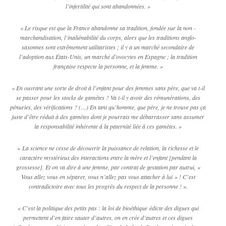
l’infertilité qui sont abandonnées. »
« Le risque est que la France abandonne sa tradition, fondée sur la non -
marchandisation, l’inaliénabilité du corps, alors que les traditions anglo-
saxonnes sont extrêmement utilitaristes ; il y a un marché secondaire de
l’adoption aux États-Unis, un marché d’ovocytes en Espagne ; la tradition
française respecte la personne, et la femme. »
« En ouvrant une sorte de droit à l’enfant pour des femmes sans père, que va t-il
se passer pour les stocks de gamètes ? Va t-il y avoir des rémunérations, des
pénuries, des vérifications ? (…) En tant qu’homme, que père, je ne trouve pas ça
juste d’être réduit à des gamètes dont je pourrais me débarrasser sans assumer
la responsabilité inhérente à la paternité liée à ces gamètes. »
«
La science ne cesse de découvrir la puissance de relation, la richesse et le
caractère mystérieux des interactions entre la mère et l’enfant [pendant la
grossesse]. Et on va dire à une femme, par contrat de gestation par autrui, «
Vous allez vous en séparer, vous n’allez pas vous attacher à lui » !
C’est
contradictoire avec tous les progrès du respect de la personne ! ».
«
C’est la politique des petits pas : la loi de bioéthique édicte des digues qui
permettent d’en faire sauter d’autres, on en crée d’autres
et ces digues