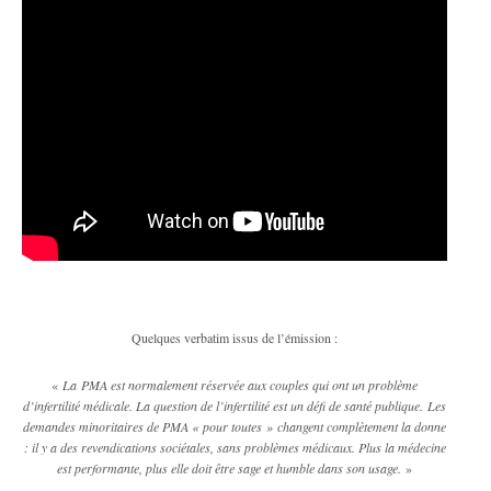
Quelques verbatim issus de l’émission :
«
La PMA est normalement réservée aux couples qui ont un problème
d’infertilité médicale. La question de l’infertilité est un défi de santé publique. Les
demandes minoritaires de PMA « pour toutes » changent complètement la donne
: il y a des revendications sociétales, sans problèmes médicaux. Plus la médecine
est performante, plus elle doit être sage et humble dans son usage.
»