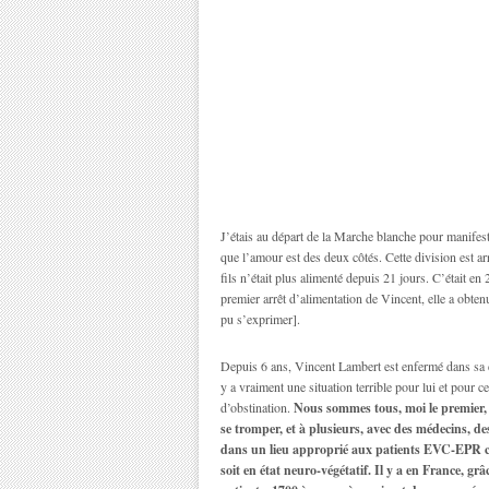
J’étais au départ de la Marche blanche pour manifeste
que l’amour est des deux côtés. Cette division est a
fils n’était plus alimenté depuis 21 jours. C’était en
premier arrêt d’alimentation de Vincent, elle a obtenu
pu s’exprimer].
Depuis 6 ans, Vincent Lambert est enfermé dans sa cha
y a vraiment une situation terrible pour lui et pour 
d’obstination.
Nous sommes tous, moi le premier, 
se tromper, et à plusieurs, avec des médecins, 
dans un lieu approprié aux patients EVC-EPR com
soit en état neuro-végétatif. Il y a en France, grâ