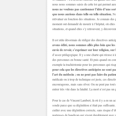
nous nous sommes saisis de cette loi qui permet aux
nous ne voulons pas cautionner l’idée d’une sort
que nous aurions dans telle ou telle situation.
Nou
réévaluer en fonction des situations. Je connais des
moment ont demandé de mourir à l’hôpital, où elles s
situations, et quand elles s’y retrouvent, y découvren
Il est utile désormais de rédiger des directives antic
avons édité, nous sommes allés plus loin que les s
envie de revoir, s’exprimer sur leur religion, su
d’assez pédagogique. Il y a une charte qui récuse à 
des personnes en bonne santé. Et puis quand on comm
exemple la trachéotomie pour les personnes qui risq
pour cela que les directives anticipées ne sont pa
l’art du médecin ; on ne peut pas faire du patien
médicale ou à trop de technique est juste, ces direct
encourageons, mais sans rêver. On ne peut pas tout r
entrer très vite dans la fatalité. La mort n’est pas un p
Pour le cas de Vincent Lambert, là où il y a eu un act
sonde parce que sa déglutition n’était pas suffisante.
cuiller avec une déglutition correcte, sans risque d
porteuses de handicap qui vivent durablement avec u