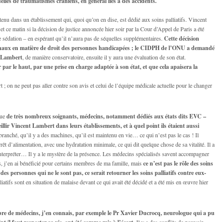
elles de traumatismes crâniens, en général liés à des accidents.
nu dans un établissement qui, quoi qu’on en dise, est dédié aux soins palliatifs. Vincent
e, et ce matin si la décision de justice annoncée hier soir par la Cour d’Appel de Paris a été
te sédation – en espérant qu’il n’aura pas de séquelles supplémentaires.
Cette décision
ationaux en matière de droit des personnes handicapées ; le CIDPH de l’ONU a demandé
t Lambert
, de manière conservatoire, ensuite il y aura une évaluation de son état.
par le haut, par une prise en charge adaptée à son état, et que cela apaisera la
; on ne peut pas aller contre son avis et celui de l’équipe médicale actuelle pour le changer
que
de très nombreux soignants, médecins, notamment dédiés aux états dits EVC –
eillir Vincent Lambert dans leurs établissements, et à quel point ils étaient aussi
 branché, qu’il y a des machines, qu’il est maintenu en vie… ce qui n’est pas le cas ! Il
rrêt d’alimentation, avec une hydratation minimale, ce qui dit quelque chose de sa vitalité. Il a
 interpréter… Il y a le mystère de la présence. Les médecins spécialisés savent accompagner
s, j’en ai bénéficié pour certains membres de ma famille, mais
ce n’est pas le rôle des soins
 des personnes qui ne le sont pas, ce serait retourner les soins palliatifs contre eux-
tifs sont en situation de malaise devant ce qui avait été décidé et a été mis en œuvre hier
 de médecins, j’en connais, par exemple le Pr Xavier Ducrocq, neurologue qui a pu
Il y a des conflits de pouvoir…