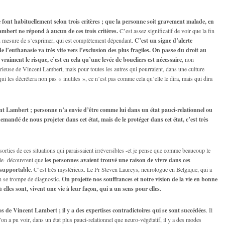
font habituellement selon trois critères ; que la personne soit gravement malade, en
Lambert ne répond à aucun de ces trois critères.
C’est assez significatif de voir que la fin
n mesure de s’exprimer, qui est complètement dépendant.
C’est un signe d’alerte
e l’euthanasie va très vite vers l’exclusion des plus fragiles. On passe du droit au
 vraiment le risque, c’est en cela qu’une levée de boucliers est nécessaire
, non
rieuse de Vincent Lambert, mais pour toutes les autres qui pourraient, dans une culture
ui les décrétera non pas « inutiles », ce n’est pas comme cela qu’elle le dira, mais qui dira
ent Lambert ; personne n’a envie d’être comme lui dans un état pauci-relationnel ou
demandé de nous projeter dans cet état, mais de le protéger dans cet état, c’est très
sorties de ces situations qui paraissaient irréversibles -et je pense que comme beaucoup le
ble- découvrent que
les personnes avaient trouvé une raison de vivre dans ces
insupportable
. C’est très mystérieux. Le Pr Steven Laureys, neurologue en Belgique, qui a
on se trompe de diagnostic.
On projette nos souffrances et notre vision de la vie en bonne
 elles sont, vivent une vie à leur façon, qui a un sens pour elles.
os de Vincent Lambert ; il y a des expertises contradictoires qui se sont succédées
. Il
on a pu voir, dans un état plus pauci-relationnel que neuro-végétatif, il y a des modes