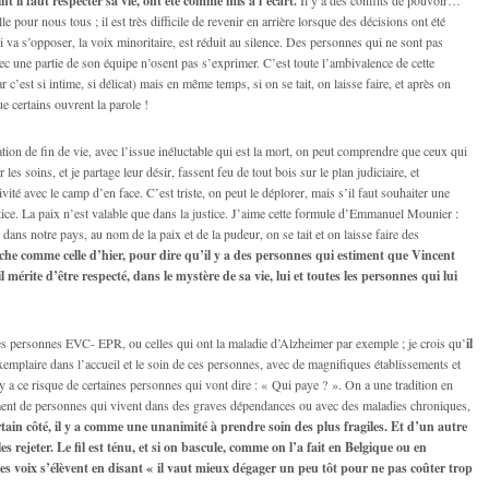
t il faut respecter sa vie, ont été comme mis à l’écart.
e pour nous tous ; il est très difficile de revenir en arrière lorsque des décisions ont été
i va s’opposer, la voix minoritaire, est réduit au silence. Des personnes qui ne sont pas
ec une partie de son équipe n’osent pas s’exprimer. C’est toute l’ambivalence de cette
ar c’est si intime, si délicat) mais en même temps, si on se tait, on laisse faire, et après on
e certains ouvrent la parole !
on de fin de vie, avec l’issue inéluctable qui est la mort, on peut comprendre que ceux qui
les soins, et je partage leur désir, fassent feu de tout bois sur le plan judiciaire, et
ité avec le camp d’en face. C’est triste, on peut le déplorer, mais s’il faut souhaiter une
justice. La paix n’est valable que dans la justice. J’aime cette formule d’Emmanuel Mounier :
 dans notre pays, au nom de la paix et de la pudeur, on se tait et on laisse faire des
e comme celle d’hier, pour dire qu’il y a des personnes qui estiment que Vincent
 mérite d’être respecté, dans le mystère de sa vie, lui et toutes les personnes qui lui
es personnes EVC- EPR, ou celles qui ont la maladie d’Alzheimer par exemple ; je crois qu’
il
exemplaire dans l’accueil et le soin de ces personnes, avec de magnifiques établissements et
y a ce risque de certaines personnes qui vont dire : « Qui paye ? ». On a une tradition en
ent de personnes qui vivent dans des graves dépendances ou avec des maladies chroniques,
tain côté, il y a comme une unanimité à prendre soin des plus fragiles. Et d’un autre
les rejeter. Le fil est ténu, et si on bascule, comme on l’a fait en Belgique ou en
es voix s’élèvent en disant « il vaut mieux dégager un peu tôt pour ne pas coûter trop