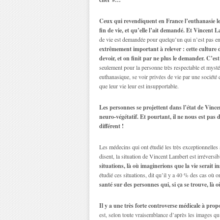
Ceux qui revendiquent en France l’euthanasie le 
fin de vie, et qu’elle l’ait demandé. Et Vincent 
de vie est demandée pour quelqu’un qui n’est pas e
extrêmement important à relever : cette culture d
devoir, et on finit par ne plus le demander. C’est
seulement pour la personne très respectable et mysté
euthanasique, se voir privées de vie par une société q
que leur vie leur est insupportable.
Les personnes se projettent dans l’état de Vinc
neuro-végétatif. Et pourtant, il ne nous est pas 
différent !
Les médecins qui ont étudié les très exceptionnelles 
disent, la situation de Vincent Lambert est irréversi
situations, là où imaginerions que la vie serait 
étudié ces situations, dit qu’il y a 40 % des cas où 
santé sur des personnes qui, si ça se trouve, là où
Il y a une très forte controverse médicale à prop
est, selon toute vraisemblance d’après les images qu’