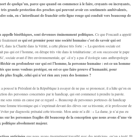
a mort de quelqu’un, parce que quand on commence à le faire, croyants ou incroyants,
ne très grande protection des proches qui peuvent avoir ces sentiments ambivalents,
ndre soin, en s’interdisant de franchir cette ligne rouge qui conduit vers beaucoup de
on appelle bioéthiques, sont devenues éminemment politiques.
Ce que Foucault a appelé
ue finalement
ce qui est premier pour une société humaine c’est de savoir qui est
, dans la Charité dans la Vérité, a cette phrase très forte : « La question sociale est
t pas qui est l’homme, on dérape très vite dans le totalitarisme ; et son successeur le pape
i’, sociale avant d’être environnementale, qu' »il n’y a pas d’écologie sans anthropologie
réfléchir en profondeur sur qui est l’homme, la personne humaine : est-ce un homme
ités que nous voulons protéger, ou est-ce que faire preuve d’humanité, pour
du plus fragile, celui qui n’est rien aux yeux des hommes ?
i a poussé le Président de la République à essayer de ne pas se prononcer, il a hâte qu’on en
réaction des personnes concernées par le handicap, qui ont commencé à prendre la parole.
je me sens remis en cause par ce regard ». Beaucoup de personnes porteuses de handicap
 jeune femme trisomique qui s’exprimait devant des élèves sur sa trisomie, et le professeur de
viter par diagnostic prénatal cette trisomie. Mon amie m’a dit : « La dame, je n’ai pas eu
s sur les personnes fragiles dit beaucoup de la conception que nous avons d’une vie
ix politique absolument majeur.
ctives anticipées
que nous avons énormément travaillé avec des praticiens, qu’on a testé. Et