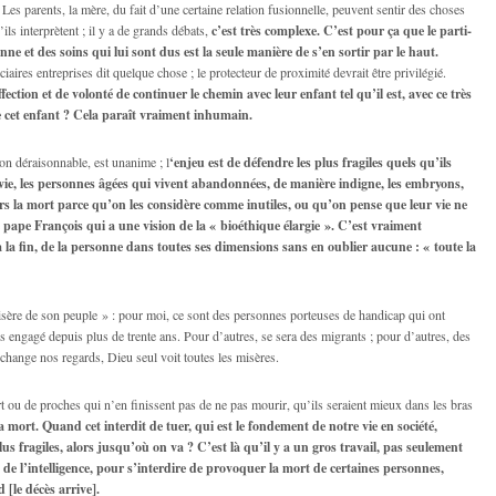
 Les parents, la mère, du fait d’une certaine relation fusionnelle, peuvent sentir des choses
ils interprètent ; il y a de grands débats,
c’est très complexe. C’est pour ça que le parti-
onne et des soins qui lui sont dus est la seule manière de s’en sortir par le haut.
aires entreprises dit quelque chose ; le protecteur de proximité devrait être privilégié.
ction et de volonté de continuer le chemin avec leur enfant tel qu’il est, avec ce très
 cet enfant ? Cela paraît vraiment inhumain.
on déraisonnable, est unanime ; l
‘enjeu est de défendre les plus fragiles quels qu’ils
a vie, les personnes âgées qui vivent abandonnées, de manière indigne, les embryons,
rs la mort parce qu’on les considère comme inutiles, ou qu’on pense que leur vie ne
le pape François qui a une vision de la « bioéthique élargie ». C’est vraiment
 la fin, de la personne dans toutes ses dimensions sans en oublier aucune : « toute la
sère de son peuple » : pour moi, ce sont des personnes porteuses de handicap qui ont
s engagé depuis plus de trente ans. Pour d’autres, se sera des migrants ; pour d’autres, des
échange nos regards, Dieu seul voit toutes les misères.
 ou de proches qui n’en finissent pas de ne pas mourir, qu’ils seraient mieux dans les bras
 mort. Quand cet interdit de tuer, qui est le fondement de notre vie en société,
s fragiles, alors jusqu’où on va ? C’est là qu’il y a un gros travail, pas seulement
 de l’intelligence, pour s’interdire de provoquer la mort de certaines personnes,
[le décès arrive].