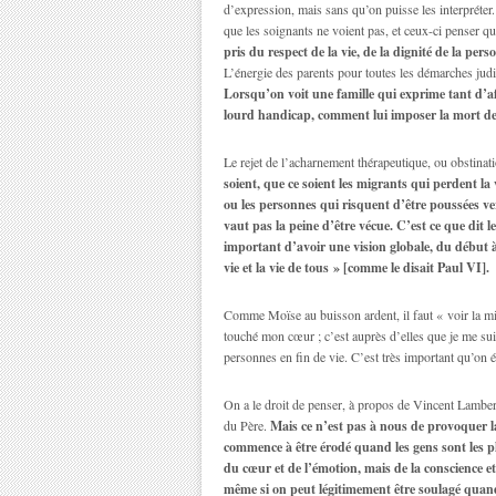
d’expression, mais sans qu’on puisse les interpréter.
que les soignants ne voient pas, et ceux-ci penser qu’
pris du respect de la vie, de la dignité de la pers
L’énergie des parents pour toutes les démarches judici
Lorsqu’on voit une famille qui exprime tant d’affe
lourd handicap, comment lui imposer la mort de
Le rejet de l’acharnement thérapeutique, ou obstinati
soient, que ce soient les migrants qui perdent l
ou les personnes qui risquent d’être poussées ve
vaut pas la peine d’être vécue. C’est ce que dit 
important d’avoir une vision globale, du début à
vie et la vie de tous » [comme le disait Paul VI].
Comme Moïse au buisson ardent, il faut « voir la mi
touché mon cœur ; c’est auprès d’elles que je me sui
personnes en fin de vie. C’est très important qu’on 
On a le droit de penser, à propos de Vincent Lambert
du Père.
Mais ce n’est pas à nous de provoquer la
commence à être érodé quand les gens sont les plu
du cœur et de l’émotion, mais de la conscience et
même si on peut légitimement être soulagé quand 