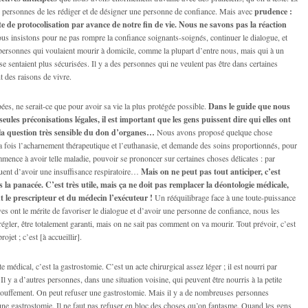
 personnes de les rédiger et de désigner une personne de confiance. Mais avec
prudence :
e de protocolisation par avance de notre fin de vie. Nous ne savons pas la réaction
s insistons pour ne pas rompre la confiance soignants-soignés, continuer le dialogue, et
 personnes qui voulaient mourir à domicile, comme la plupart d’entre nous, mais qui à un
e sentaient plus sécurisées. Il y a des personnes qui ne veulent pas être dans certaines
t des raisons de vivre.
ipées, ne serait-ce que pour avoir sa vie la plus protégée possible.
Dans le guide que nous
eules préconisations légales, il est important que les gens puissent dire qui elles ont
r la question très sensible du don d’organes…
Nous avons proposé quelque chose
la fois l’acharnement thérapeutique et l’euthanasie, et demande des soins proportionnés, pour
ence à avoir telle maladie, pouvoir se prononcer sur certaines choses délicates : par
uent d’avoir une insuffisance respiratoire…
Mais on ne peut pas tout anticiper, c’est
s la panacée. C’est très utile, mais ça ne doit pas remplacer la déontologie médicale,
t le prescripteur et du médecin l’exécuteur !
Un rééquilibrage face à une toute-puissance
ives ont le mérite de favoriser le dialogue et d’avoir une personne de confiance, nous les
égler, être totalement garanti, mais on ne sait pas comment on va mourir. Tout prévoir, c’est
rojet ; c’est [à accueillir].
e médical, c’est la gastrostomie. C’est un acte chirurgical assez léger ; il est nourri par
 Il y a d’autres personnes, dans une situation voisine, qui peuvent être nourris à la petite
’étouffement. On peut refuser une gastrostomie. Mais il y a de nombreuses personnes
ne gastrostomie. Il ne faut pas refuser en bloc des choses qu’on fantasme. Quand les gens