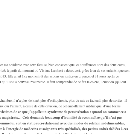
r ma solidarité avec cette famille, bien conscient que les souffrances sont des deux côtés,
rrivée à partir du moment où Viviane Lambert a découvert, grâce à un de ses enfants, que son
 2013. Elle a fait à ce moment-là des actions en justice en urgence, et 31 jours après ce
 qu’il soit à nouveau réalimenté. Il faut comprendre de ce fait la colère, l’émotion [qui ont
mbre, il n’a plus de kiné, plus d’orthophonie, plus de mis au fauteuil, plus de sorties ; il
ceux qui l’aiment, à cause de cette division, de cet emballement médiatique, d’une forme
victimes de ce que j’appelle un syndrome de persévération : quand on commence à
des magistrats… Cela demande beaucoup d’humilité de reconnaître qu’il n’est pas
me lui, soit en état pauci-relationnel avec des modes de relation indéfinissables,
ce à l’énergie de médecins et soignants très spécialisés, des petites unités dédiées à ces