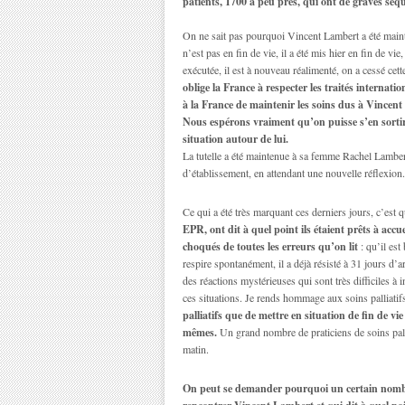
patients, 1700 à peu près, qui ont de graves séqu
On ne sait pas pourquoi Vincent Lambert a été mainte
n’est pas en fin de vie, il a été mis hier en fin de vi
exécutée, il est à nouveau réalimenté, on a cessé cet
oblige la France à respecter les traités intern
à la France de maintenir les soins dus à Vincen
Nous espérons vraiment qu’on puisse s’en sortir 
situation autour de lui.
La tutelle a été maintenue à sa femme Rachel Lambert 
d’établissement, en attendant une nouvelle réflexion.
Ce qui a été très marquant ces derniers jours, c’est 
EPR, ont dit à quel point ils étaient prêts à accu
choqués de toutes les erreurs qu’on lit
: qu’il est
respire spontanément, il a déjà résisté à 31 jours d’a
des réactions mystérieuses qui sont très difficiles à
ces situations. Je rends hommage aux soins palliatif
palliatifs que de mettre en situation de fin de vie
mêmes.
Un grand nombre de praticiens de soins pallia
matin.
On peut se demander pourquoi un certain nombre