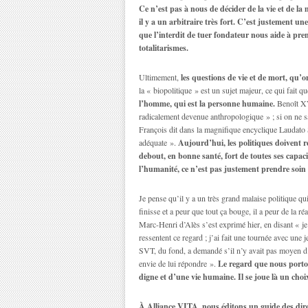
Ce n’est pas à nous de décider de la vie et de l
il y a un arbitraire très fort. C’est justement u
que l’interdit de tuer fondateur nous aide à pre
totalitarismes.
Ultimement,
les questions de vie et de mort, qu’
la « biopolitique » est un sujet majeur, ce qui fait q
l’homme, qui est la personne humaine.
Benoît XVI
radicalement devenue anthropologique » ; si on ne sai
François dit dans la magnifique encyclique Laudato S
adéquate ».
Aujourd’hui, les politiques doivent 
debout, en bonne santé, fort de toutes ses capac
l’humanité, ce n’est pas justement prendre soin 
Je pense qu’il y a un très grand malaise politique qu
finisse et a peur que tout ça bouge, il a peur de la 
Marc-Henri d’Alès s’est exprimé hier, en disant « 
ressentent ce regard ; j’ai fait une tournée avec une
SVT, du fond, a demandé s’il n’y avait pas moyen d’é
envie de lui répondre ».
Le regard que nous porton
digne et d’une vie humaine. Il se joue là un cho
À Alliance VITA, nous éditons un guide des dire