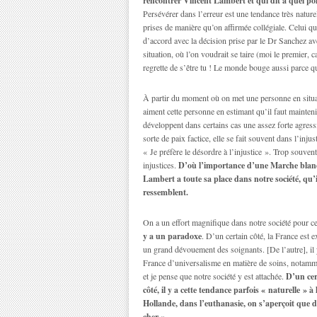
rencontrer Vincent Lambert et qui dit à quel poin
Persévérer dans l’erreur est une tendance très naturell
prises de manière qu’on affirmée collégiale. Celui qu
d’accord avec la décision prise par le Dr Sanchez av
situation, où l’on voudrait se taire (moi le premier, c
regrette de s’être tu ! Le monde bouge aussi parce qu
À partir du moment où on met une personne en situati
aiment cette personne en estimant qu’il faut maintenir 
développent dans certains cas une assez forte agressiv
sorte de paix factice, elle se fait souvent dans l’in
« Je préfère le désordre à l’injustice ». Trop souvent
injustices.
D’où l’importance d’une Marche blanch
Lambert a toute sa place dans notre société, qu’il
ressemblent.
On a un effort magnifique dans notre société pour c
y a un paradoxe
. D’un certain côté, la France est 
un grand dévouement des soignants. [De l’autre], il 
France d’universalisme en matière de soins, notamm
et je pense que notre société y est attachée.
D’un cer
côté, il y a cette tendance parfois « naturelle » à 
Hollande, dans l’euthanasie, on s’aperçoit que d
cher »…