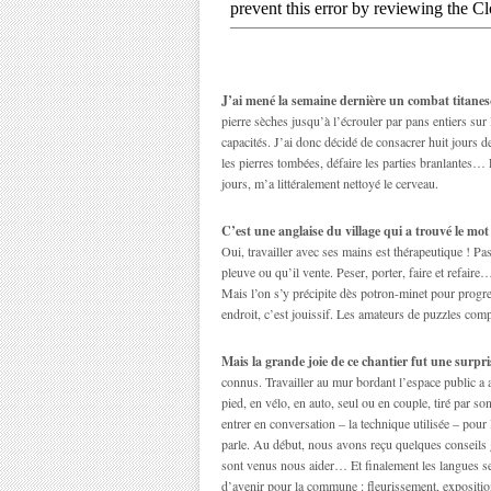
J’ai mené la semaine dernière un combat titane
pierre sèches jusqu’à l’écrouler par pans entiers sur 
capacités. J’ai donc décidé de consacrer huit jours 
les pierres tombées, défaire les parties branlantes… 
jours, m’a littéralement nettoyé le cerveau.
C’est une anglaise du village qui a trouvé le mot 
Oui, travailler avec ses mains est thérapeutique ! Pas
pleuve ou qu’il vente. Peser, porter, faire et refair
Mais l’on s’y précipite dès potron-minet pour progr
endroit, c’est jouissif. Les amateurs de puzzles com
Mais la grande joie de ce chantier fut une surpri
connus. Travailler au mur bordant l’espace public a a
pied, en vélo, en auto, seul ou en couple, tiré par s
entrer en conversation – la technique utilisée – po
parle. Au début, nous avons reçu quelques conseils 
sont venus nous aider… Et finalement les langues se s
d’avenir pour la commune : fleurissement, expositio