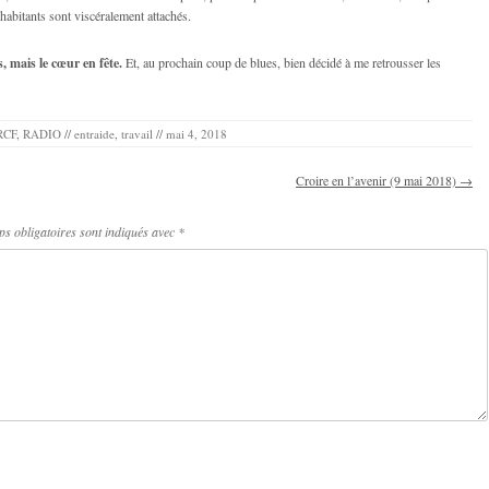
habitants sont viscéralement attachés.
, mais le cœur en fête.
Et, au prochain coup de blues, bien décidé à me retrousser les
RCF
,
RADIO
//
entraide
,
travail
//
mai 4, 2018
Croire en l’avenir (9 mai 2018)
→
s obligatoires sont indiqués avec
*