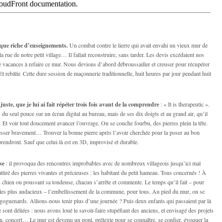
sque riche d’enseignements.
Un combat contre le lierre qui avait envahi un vieux mur de
la rue de notre petit village… Il fallait reconstruire, sans tarder. Les devis excédaient nos
de vacances à refaire ce mur. Nous devions d’abord débroussailler et creuser pour récupérer
Et rebâtir. Cette dure session de maçonnerie traditionnelle, huit heures par jour pendant huit
juste, que je lui ai fait répéter trois fois avant de la comprendre
: « It is therapeutic ».
 du seul pouce sur un écran digital au bureau, mais de ses dix doigts et au grand air, qu’il
e… Et voir tout doucement avancer l’ouvrage. On se couche fourbu, des pierres plein la tête.
esser bravement… Trouver la bonne pierre après l’avoir cherchée pour la poser au bon
prendront. Sauf que celui-là est en 3D, improvisé et durable.
se
: il provoqua des rencontres improbables avec de nombreux villageois jusqu’ici mal
ttiré des pierres vivantes et précieuses : les habitant du petit hameau. Tous concernés ! À
on chien ou poussant sa tondeuse, chacun s’arrête et commente. Le temps qu’il fait – pour
ur les plus audacieux – l’embellissement de la commune, pour tous. Au pied du mur, on se
goguenards. Allions-nous tenir plus d’une journée ? Puis deux enfants qui passaient par là
ont déliées : nous avons loué le savoir-faire stupéfiant des anciens, et envisagé des projets
n, concert… Le mur est devenu un pont, prétexte pour se connaître, se confier, évoquer la