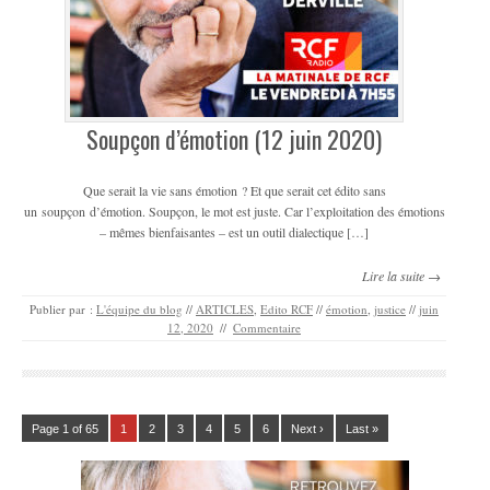
Soupçon d’émotion (12 juin 2020)
Que serait la vie sans émotion ? Et que serait cet édito sans
un soupçon d’émotion. Soupçon, le mot est juste. Car l’exploitation des émotions
– mêmes bienfaisantes – est un outil dialectique […]
Lire la suite →
Publier par :
L'équipe du blog
//
ARTICLES
,
Edito RCF
//
émotion
,
justice
//
juin
12, 2020
//
Commentaire
Page 1 of 65
1
2
3
4
5
6
Next ›
Last »