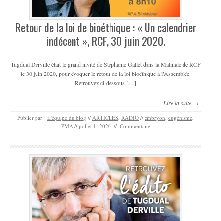
Retour de la loi de bioéthique : « Un calendrier
indécent », RCF, 30 juin 2020.
Tugdual Derville était le grand invité de Stéphanie Gallet dans la Matinale de RCF
le 30 juin 2020, pour évoquer le retour de la loi bioéthique à l’Assemblée.
Retrouvez ci-dessous […]
Lire la suite →
Publier par :
L'équipe du blog
//
ARTICLES
,
RADIO
//
embryon
,
eugénisme
,
PMA
//
juillet 1, 2020
//
Commentaire