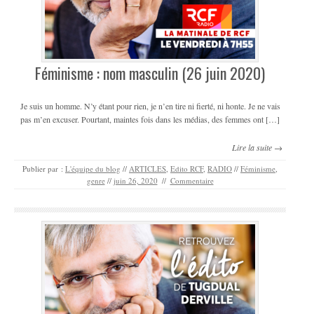
Féminisme : nom masculin (26 juin 2020)
Je suis un homme. N’y étant pour rien, je n’en tire ni fierté, ni honte. Je ne vais
pas m’en excuser. Pourtant, maintes fois dans les médias, des femmes ont […]
Lire la suite →
Publier par :
L'équipe du blog
//
ARTICLES
,
Edito RCF
,
RADIO
//
Féminisme
,
genre
//
juin 26, 2020
//
Commentaire