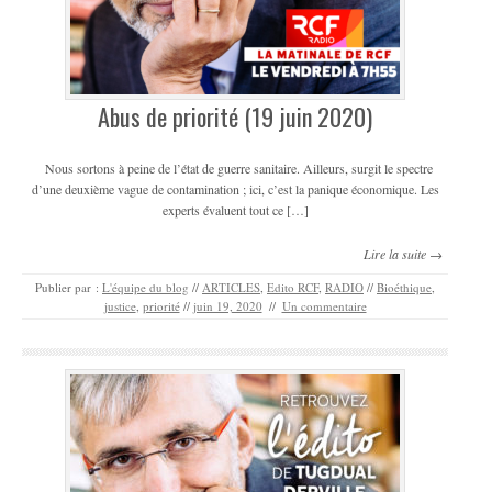
Abus de priorité (19 juin 2020)
Nous sortons à peine de l’état de guerre sanitaire. Ailleurs, surgit le spectre
d’une deuxième vague de contamination ; ici, c’est la panique économique. Les
experts évaluent tout ce […]
Lire la suite →
Publier par :
L'équipe du blog
//
ARTICLES
,
Edito RCF
,
RADIO
//
Bioéthique
,
justice
,
priorité
//
juin 19, 2020
//
Un commentaire