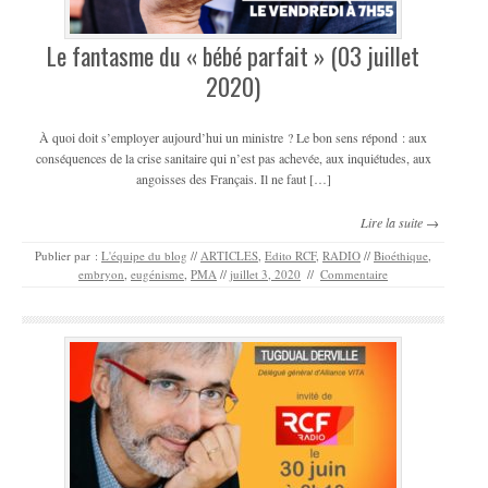
Le fantasme du « bébé parfait » (03 juillet
2020)
À quoi doit s’employer aujourd’hui un ministre ? Le bon sens répond : aux
conséquences de la crise sanitaire qui n’est pas achevée, aux inquiétudes, aux
angoisses des Français. Il ne faut […]
Lire la suite →
Publier par :
L'équipe du blog
//
ARTICLES
,
Edito RCF
,
RADIO
//
Bioéthique
,
embryon
,
eugénisme
,
PMA
//
juillet 3, 2020
//
Commentaire