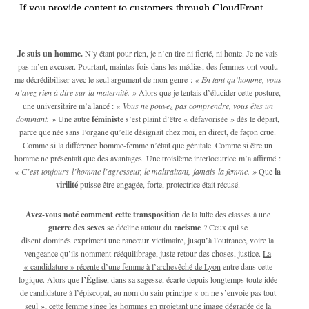
Je suis un homme.
N’y étant pour rien, je n’en tire ni fierté, ni honte. Je ne vais
pas m’en excuser. Pourtant, maintes fois dans les médias, des femmes ont voulu
me décrédibiliser avec le seul argument de mon genre :
« En tant qu’homme, vous
n’avez rien à dire sur la maternité. »
Alors que je tentais d’élucider cette posture,
une universitaire m’a lancé :
« Vous ne pouvez pas comprendre, vous êtes un
dominant. »
Une autre
féministe
s’est plaint d’être « défavorisée » dès le départ,
parce que née sans l’organe qu’elle désignait chez moi, en direct, de façon crue.
Comme si la différence homme-femme n’était que génitale. Comme si être un
homme ne présentait que des avantages. Une troisième interlocutrice m’a affirmé :
« C’est toujours l’homme l’agresseur, le maltraitant, jamais la femme. »
Que
la
virilité
puisse être engagée, forte, protectrice était récusé.
Avez-vous noté comment cette transposition
de la lutte des classes à une
guerre des sexes
se décline autour du
racisme
? Ceux qui se
disent dominés expriment une rancœur victimaire, jusqu’à l’outrance, voire la
vengeance qu’ils nomment rééquilibrage, juste retour des choses, justice.
La
« candidature » récente d’une femme à l’archevêché de Lyon
entre dans cette
logique. Alors que
l’Église
, dans sa sagesse, écarte depuis longtemps toute idée
de candidature à l’épiscopat, au nom du sain principe « on ne s’envoie pas tout
seul », cette femme singe les hommes en projetant une image dégradée de la