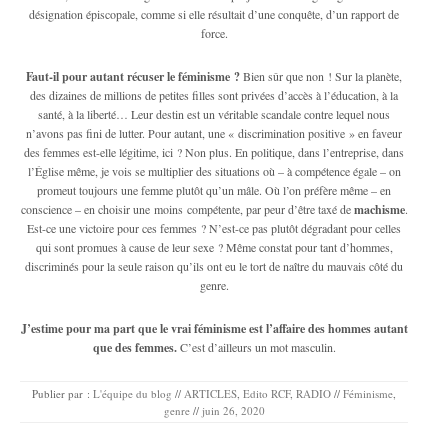
désignation épiscopale, comme si elle résultait d’une conquête, d’un rapport de
force.
Faut-il pour autant récuser le féminisme ?
Bien sûr que non ! Sur la planète,
des dizaines de millions de petites filles sont privées d’accès à l’éducation, à la
santé, à la liberté… Leur destin est un véritable scandale contre lequel nous
n’avons pas fini de lutter. Pour autant, une « discrimination positive » en faveur
des femmes est-elle légitime, ici ? Non plus. En politique, dans l’entreprise, dans
l’Église même, je vois se multiplier des situations où – à compétence égale – on
promeut toujours​ une femme plutôt qu’un mâle. Où l’on préfère même – en
conscience – en choisir une moins compétente, par peur d’être taxé de
machisme
.
Est-ce une victoire pour ces femmes ? N’est-ce pas plutôt dégradant pour celles
qui sont promues ​à cause de leur sexe ? Même constat pour tant d’hommes,
discriminés pour la seule raison qu’ils ont eu le tort de naître du mauvais côté du
genre.
J’estime pour ma part que le vrai féminisme est l’affaire des hommes autant
que des femmes.
C’est d’ailleurs un mot masculin.
Publier par :
L'équipe du blog
//
ARTICLES
,
Edito RCF
,
RADIO
//
Féminisme
,
genre
//
juin 26, 2020