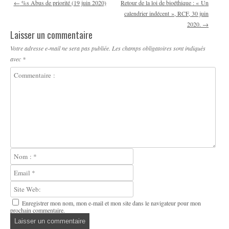
Navigation des articles
←
%s Abus de priorité (19 juin 2020)
Retour de la loi de bioéthique : « Un
calendrier indécent », RCF, 30 juin
2020.
→
Laisser un commentaire
Votre adresse e-mail ne sera pas publiée.
Les champs obligatoires sont indiqués
avec
*
Enregistrer mon nom, mon e-mail et mon site dans le navigateur pour mon
prochain commentaire.