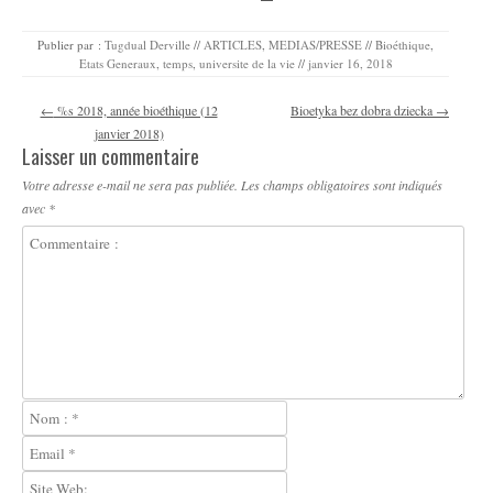
Publier par :
Tugdual Derville
//
ARTICLES
,
MEDIAS/PRESSE
//
Bioéthique
,
Etats Generaux
,
temps
,
universite de la vie
//
janvier 16, 2018
Navigation des articles
←
%s 2018, année bioéthique (12
Bioetyka bez dobra dziecka
→
janvier 2018)
Laisser un commentaire
Votre adresse e-mail ne sera pas publiée.
Les champs obligatoires sont indiqués
avec
*