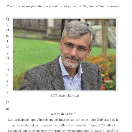
Propos recueillis par Mickaël Fonton, le 14 janvier 2018, pour
Valeurs Actuelles
.
Q
u
el
es
t
le
p
ri
n
ci
p
e
d
e
©Christian Mayaud
l’
U
ni
versité de la vie ?
Les participants, qui s’inscrivent par Internet sur le site de notre Université de la
vie, se rendent dans l’une des 140 salles (120 villes de France et 20 villes à
l’étranger) où cet évènement se déroule en visioconférence. Le cycle s’étend sur