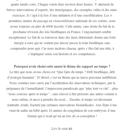
quatre lundis soirs. Chaque soirée dure environ deux heures. Y alternent de
brèves interventions d’experts, des témoignages, des exemples vidéo et des mini-
exercices. Il s’agit à la fois d’une initiation et d’une sensibilisation. Les 4
premières années du passage en visioconférence nationale de ces soirées, nous
avons toujours eu plus de 6000 inscrits. Cette année, sans doute du fait de la
prochaine révision des lois bioéthiques en France, l’engouement semble
exceptionnel. Le fait de se retrouver dans des lieux déterminés donne une forte
énergie à ceux qui ne veulent pas laisser passer le train bioéthique sans
comprendre pour agir. Car nous incitons chacun, après s’être fait une idée, à
s’impliquer selon son histoire et ses compétences.
Pourquoi avoir choisi cette année le thème du rapport au temps ?
Le titre que nous avons choisi est “Que faire du temps ? Défi bioéthique, défi
d’écologie humaine”. D’abord, c’est un thème qui ne laisse personne indifférent.
Nous sommes tous saisis par l’accélération des innovations techniques, par la
prégnance de l’immédiateté, l’impression paradoxale que “plus tout va vite” , plus
“nous courons après le temps” , sans réussir à être présents aux autres comme à
nous-même, et aussi à prendre du recul… Ensuite, le temps est désormais
maltraité, éclaté, fracturé par certaines innovations biomédicales. Aux États-Unis
vient de naître un bébé après 24 années de congélation de son embryon, d’une
femme qui n’avait qu’un an lors de sa conception !
Lire la suite
ici
.