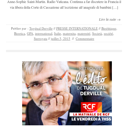
Anne-Sophie Saint-Martin. Radio Vaticana. Continua a far discutere in Francia il
via libera della Corte di Cassazione all’iscrizione all‘anagrafe di bambini […]
Lire la suite →
Publier par :
Tugdual Derville
//
PRESSE INTERNATIONALE
//
Bioéthique
,
Bioetica
,
GPA
,
international
,
Italie
,
maternita
,
maternité
,
Società
,
société
,
Surrogata
//
juillet 5, 2015
//
Commentaire