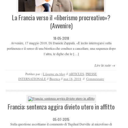
La Francia verso il «liberismo procreativo»?
(Avvenire)
18-05-2018
Avvenire, 17 maggio 2018. Di Daniele Zappalà. «È lecito interrogarsi sulla
pertinenza o il senso di una bioetica che conduce a cancellare, una sequenza dopo
l’altra, le dighe che le […]
Lire la suite →
Publier par :
L'équipe du blog
//
ARTICLES
,
PRESSE
INTERNATIONALE
//
Bioetica
//
mai 18, 2018
//
Commentaire
Francia: sentenza aggira divieto utero in affitto
05-07-2015
Sulla questione ascoltiamo il commento di Tugdual Derville al microfono di