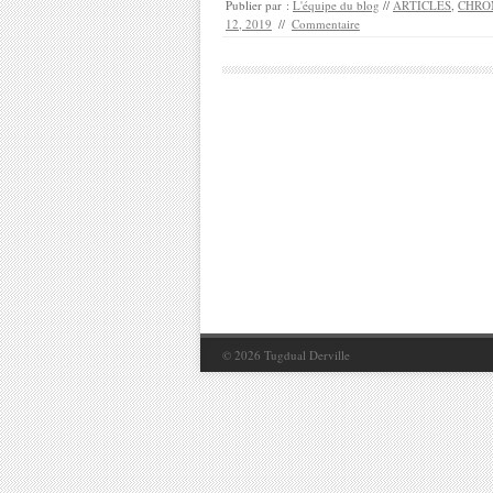
Publier par :
L'équipe du blog
//
ARTICLES
,
CHRO
12, 2019
//
Commentaire
© 2026
Tugdual Derville