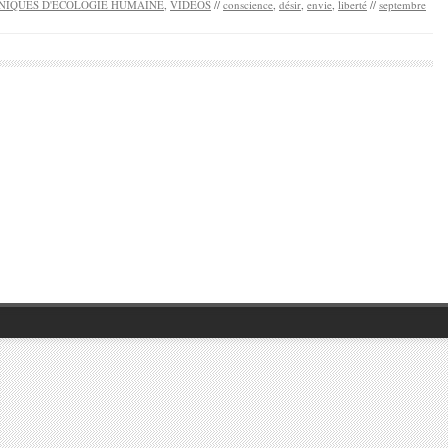
NIQUES D'ECOLOGIE HUMAINE
,
VIDEOS
//
conscience
,
désir
,
envie
,
liberté
//
septembre