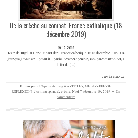
De la crèche au combat, France catholique (18
décembre 2019)
19-12-2019
Texte de Tugdual Derville paru dans France catholique, le 18 décembre 2019. Un
jour que j’avais été – paraît-il – particulièrement pénible, mes parents m’ont vu, à
la fin de […]
Lire la suite →
Publier par :
L'équipe du blog
//
ARTICLES
,
MEDIAS/PRESSE
,
REFLEXIONS
//
combat spirituel
,
crèche
,
Noël
//
décembre 19, 2019
//
Un
commentaire