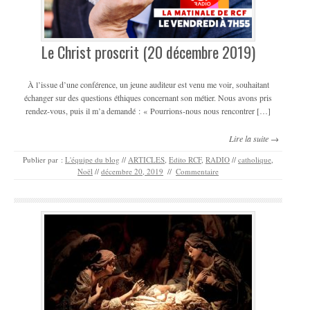
Le Christ proscrit (20 décembre 2019)
À l’issue d’une conférence, un jeune auditeur est venu me voir, souhaitant
échanger sur des questions éthiques concernant son métier. Nous avons pris
rendez-vous, puis il m’a demandé : « Pourrions-nous nous rencontrer […]
Lire la suite →
Publier par :
L'équipe du blog
//
ARTICLES
,
Edito RCF
,
RADIO
//
catholique
,
Noël
//
décembre 20, 2019
//
Commentaire