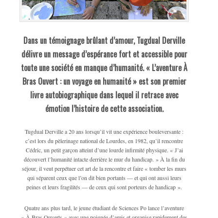
Dans un témoignage brûlant d’amour, Tugdual Derville
délivre un message d’espérance fort et accessible pour
toute une société en manque d’humanité. « L’aventure À
Bras Ouvert : un voyage en humanité » est son premier
livre autobiographique dans lequel il retrace avec
émotion l’histoire de cette association.
Tugdual Derville a 20 ans lorsqu’il vit une expérience bouleversante :
c’est lors du pèlerinage national de Lourdes, en 1982, qu’il rencontre
Cédric, un petit garçon atteint d’une lourde infirmité physique. « J’ai
découvert l’humanité intacte derrière le mur du handicap. » À la fin du
séjour, il veut perpétuer cet art de la rencontre et faire « tomber les murs
qui séparent ceux que l’on dit bien portants — et qui ont aussi leurs
peines et leurs fragilités — de ceux qui sont porteurs de handicap ».
Quatre ans plus tard, le jeune étudiant de Sciences Po lance l’aventure
« À Bras Ouverts » avec une poignée d’amis et organise rapidement des