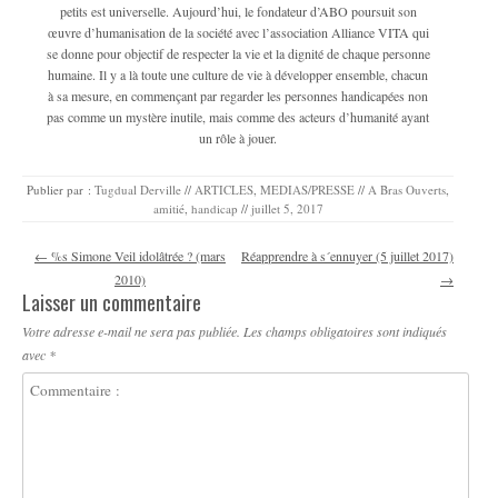
petits est universelle. Aujourd’hui, le fondateur d’ABO poursuit son
œuvre d’humanisation de la société avec l’association Alliance VITA qui
se donne pour objectif de respecter la vie et la dignité de chaque personne
humaine. Il y a là toute une culture de vie à développer ensemble, chacun
à sa mesure, en commençant par regarder les personnes handicapées non
pas comme un mystère inutile, mais comme des acteurs d’humanité ayant
un rôle à jouer.
Publier par :
Tugdual Derville
//
ARTICLES
,
MEDIAS/PRESSE
//
A Bras Ouverts
,
amitié
,
handicap
//
juillet 5, 2017
Navigation des articles
←
%s Simone Veil idolâtrée ? (mars
Réapprendre à s´ennuyer (5 juillet 2017)
2010)
→
Laisser un commentaire
Votre adresse e-mail ne sera pas publiée.
Les champs obligatoires sont indiqués
avec
*