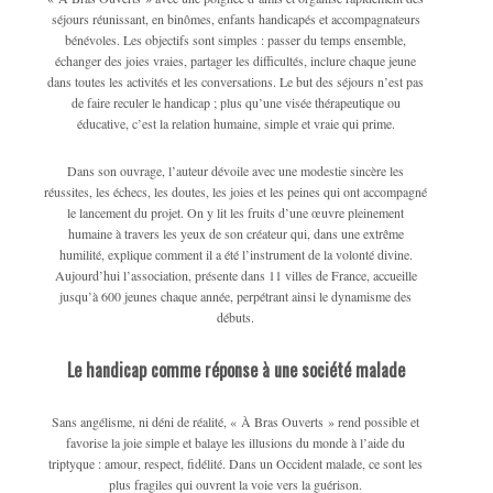
séjours réunissant, en binômes, enfants handicapés et accompagnateurs
bénévoles. Les objectifs sont simples : passer du temps ensemble,
échanger des joies vraies, partager les difficultés, inclure chaque jeune
dans toutes les activités et les conversations. Le but des séjours n’est pas
de faire reculer le handicap ; plus qu’une visée thérapeutique ou
éducative, c’est la relation humaine, simple et vraie qui prime.
Dans son ouvrage, l’auteur dévoile avec une modestie sincère les
réussites, les échecs, les doutes, les joies et les peines qui ont accompagné
le lancement du projet. On y lit les fruits d’une œuvre pleinement
humaine à travers les yeux de son créateur qui, dans une extrême
humilité, explique comment il a été l’instrument de la volonté divine.
Aujourd’hui l’association, présente dans 11 villes de France, accueille
jusqu’à 600 jeunes chaque année, perpétrant ainsi le dynamisme des
débuts.
Le handicap comme réponse à une société malade
Sans angélisme, ni déni de réalité, « À Bras Ouverts » rend possible et
favorise la joie simple et balaye les illusions du monde à l’aide du
triptyque : amour, respect, fidélité. Dans un Occident malade, ce sont les
plus fragiles qui ouvrent la voie vers la guérison.