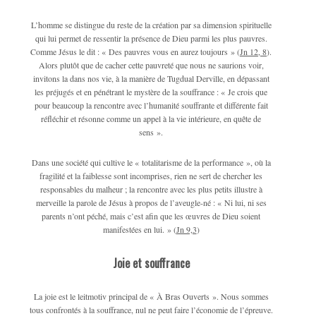
L’homme se distingue du reste de la création par sa dimension spirituelle
qui lui permet de ressentir la présence de Dieu parmi les plus pauvres.
Comme Jésus le dit : « Des pauvres vous en aurez toujours » (
Jn 12, 8
).
Alors plutôt que de cacher cette pauvreté que nous ne saurions voir,
invitons la dans nos vie, à la manière de Tugdual Derville, en dépassant
les préjugés et en pénétrant le mystère de la souffrance : « Je crois que
pour beaucoup la rencontre avec l’humanité souffrante et différente fait
réfléchir et résonne comme un appel à la vie intérieure, en quête de
sens ».
Dans une société qui cultive le « totalitarisme de la performance », où la
fragilité et la faiblesse sont incomprises, rien ne sert de chercher les
responsables du malheur ; la rencontre avec les plus petits illustre à
merveille la parole de Jésus à propos de l’aveugle-né : « Ni lui, ni ses
parents n’ont péché, mais c’est afin que les œuvres de Dieu soient
manifestées en lui. » (
Jn 9,3
)
Joie et souffrance
La joie est le leitmotiv principal de « À Bras Ouverts ». Nous sommes
tous confrontés à la souffrance, nul ne peut faire l’économie de l’épreuve.