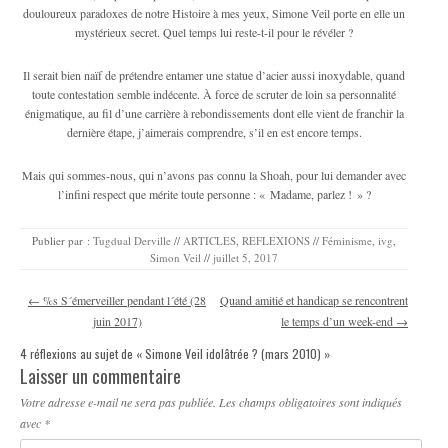
douloureux paradoxes de notre Histoire à mes yeux, Simone Veil porte en elle un
mystérieux secret. Quel temps lui reste-t-il pour le ré­véler ?
Il serait bien naïf de prétendre entamer une statue d’acier aussi inoxydable, quand
toute contestation semble indécente. À force de scruter de loin sa personnalité
énigmatique, au fil d’une carrière à rebondissements dont elle vient de franchir la
dernière étape, j’aimerais comprendre, s’il en est encore temps.
Mais qui sommes-nous, qui n’avons pas connu la Shoah, pour lui demander avec
l’infini respect que mérite toute personne : « Madame, parlez ! » ?
Publier par :
Tugdual Derville
//
ARTICLES
,
REFLEXIONS
//
Féminisme
,
ivg
,
Simon Veil
//
juillet 5, 2017
Navigation des articles
←
%s S´émerveiller pendant l´été (28
Quand amitié et handicap se rencontrent
juin 2017)
le temps d’un week-end
→
4 réflexions au sujet de «
Simone Veil idolâtrée ? (mars 2010)
»
Laisser un commentaire
Votre adresse e-mail ne sera pas publiée.
Les champs obligatoires sont indiqués
avec
*