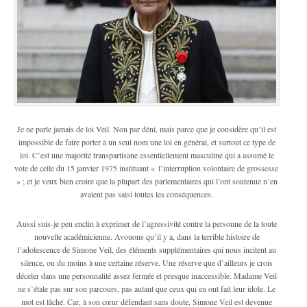
Je ne parle jamais de loi Veil. Non par déni, mais parce que je considère qu’il est
impossible de faire porter à un seul nom une loi en général, et surtout ce type de
loi. C’est une majorité transpartisane essentiellement masculine qui a assumé le
vote de celle du 15 janvier 1975 instituant « l’interruption volontaire de grossesse
» ; et je veux bien croire que la plupart des parlementaires qui l’ont soutenue n’en
avaient pas saisi toutes les conséquences.
Aussi suis-je peu enclin à exprimer de l’agressivité contre la personne de la toute
nouvelle académicienne. Avouons qu’il y a, dans la terrible histoire de
l’adolescence de Simone Veil, des éléments supplémentaires qui nous incitent au
silence, ou du moins à une certaine réserve. Une réserve que d’ailleurs je crois
déceler dans une personnalité assez fermée et presque inaccessible. Madame Veil
ne s’étale pas sur son parcours, pas autant que ceux qui en ont fait leur idole. Le
mot est lâché. Car, à son cœur défendant sans doute, Simone Veil est devenue