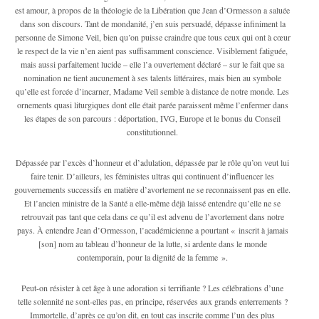
est amour, à propos de la théologie de la Libération que Jean d’Ormesson a saluée
dans son discours. Tant de mondanité, j’en suis persuadé, dépasse infiniment la
personne de Simone Veil, bien qu’on puisse craindre que tous ceux qui ont à cœur
le respect de la vie n’en aient pas suffisamment conscience. Visiblement fatiguée,
mais aussi parfaitement lucide – elle l’a ouvertement déclaré – sur le fait que sa
nomination ne tient aucunement à ses talents littéraires, mais bien au symbole
qu’elle est forcée d’incarner, Madame Veil semble à distance de notre monde. Les
ornements quasi liturgiques dont elle était parée paraissent même l’enfermer dans
les étapes de son parcours : déportation, IVG, Europe et le bonus du Conseil
constitutionnel.
Dépassée par l’excès d’honneur et d’adulation, dépassée par le rôle qu’on veut lui
faire tenir. D’ailleurs, les féministes ultras qui continuent d’influencer les
gouvernements successifs en matière d’avortement ne se reconnaissent pas en elle.
Et l’ancien ministre de la Santé a elle-même déjà laissé entendre qu’elle ne se
retrouvait pas tant que cela dans ce qu’il est advenu de l’avortement dans notre
pays. À entendre Jean d’Ormesson, l’académicienne a pourtant « inscrit à jamais
[son] nom au tableau d’honneur de la lutte, si ardente dans le monde
contemporain, pour la dignité de la femme ».
Peut-on résister à cet âge à une adoration si terrifiante ? Les célébrations d’une
telle solennité ne sont-elles pas, en principe, réservées aux grands enterrements ?
Immortelle, d’après ce qu’on dit, en tout cas inscrite comme l’un des plus