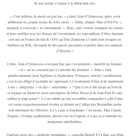
de leur enfant. Comme si le débat était clos.
« Cent millions de morts en cent ans » a lancé Jean d’Ormesson, après avoir
additionné les grands tyrans du XXe siècle : « Hitler, Staline, Mao et Pol Pot »,
auxquels il a associé « le colonialisme ». Mais, sans vouloir comparer ces crimes
et leurs mobiles avec les drames de l’avortement, les sept millions d’êtres humains
non nés en France du fait de l’IVG qu’Éric Zemmour a l’autre jour évoqués en
trublion sur RTL, devraient-ils être passés par pertes et profits dans nos manuels
d’Histoire ?
Certes, Jean d’Ormesson a reconnu hier que l’avortement « meurtrit les femmes
» et « ne les soustrait pas à l’autorité des hommes ». Mais c’était,
paradoxalement, pour légitimer sa légalisation. Pourquoi, surtout, l’académicien
s’est-il cru obligé d’assimiler les opposants à l’avortement d’hier et de maintenant
à des « intégristes » ou des « antisémites » ? Que n’est-il allé jusqu’au bout de
sa logique en listant les noms prestigieux de Mère Teresa et de Jean-Paul II, sans
oublier le pape actuel ? A-t-on oublié qu’une assemblée comparable à celle d’hier
est venue respectueusement écouter ce dernier au Collège des Bernardins parler
tout autrement de l’Histoire, il n’y a pas si longtemps ? Au moins, Mgr Claude
Dagens, l’évêque académicien, absent sous la Coupole, n’a pas eu à entendre les
amalgames antichrétiens.
Gar­dons-nous des « stratégies mon­­daines », conseille Benoît XVI dans son Dieu