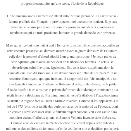
progressivement plus qu’une icône, l’idole de la République.
Un tel unanimisme a rarement été atteint autour d’une personne. La savoir ainsi «
femme préférée des Français » provoque en moi une sourde douleur. Et je sais
bien que je ne suis pas le seul, y compris parmi les invités à la grand-messe
républicaine qui vit trois présidents honorer la grande dame de leur présence.
Mais qu’est-ce qui nous fait si mal ? Est-ce le principe même que soit accueillie en
cette enceinte prestigieuse, dernière marche avant la gloire dérisoire de l’Histoire,
celle dont le nom est d’abord attaché à un grand mensonge ? Je veux parler de
cette équation qui associe au bel idéal de la liberté des femmes un acte aussi
absurde que celui d’avorter, légalement. Est-ce la façon stupéfiante dont le
sympathique Jean d’Ormesson a cru devoir encenser l’élue de ses pairs ? En un
raccourci foudroyant, quoique insistant, il a rapproché des faits manipulés : les
avortements clandestins, l’affaire de Bobigny et celle, toute récente, de la petite
fille de Recife ; il les a lus par le prisme déformant de l’idéologie dominante ; il a
récité le petit catéchisme du Planning familial, jusqu’à attribuer à l’académicienne
le statut d’Antigone face à Créon ! Morale inversée. Comme si les opposants à la
loi de 1975 (plus de la moitié des parlementaires de la majorité de l’époque, dont
un certain Pierre Messmer dans le fauteuil duquel Simone Veil s’est assise sans
mot dire) étaient d’affreux tyrans, et Simone Veil une incontestable libératrice.
Comme si on devait taire la réalité concrète que vivent depuis cette date des
millions et des millions de femmes, qu’on le veuille ou non endeuillées par la perte