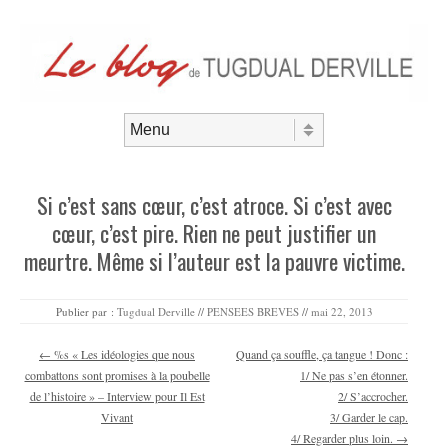
Aller au contenu
Menu
Si c’est sans cœur, c’est atroce. Si c’est avec
cœur, c’est pire. Rien ne peut justifier un
meurtre. Même si l’auteur est la pauvre victime.
Publier par :
Tugdual Derville
//
PENSEES BREVES
//
mai 22, 2013
Navigation des articles
←
%s « Les idéologies que nous
Quand ça souffle, ça tangue ! Donc :
combattons sont promises à la poubelle
1/ Ne pas s’en étonner.
de l’histoire » – Interview pour Il Est
2/ S’accrocher.
Vivant
3/ Garder le cap.
4/ Regarder plus loin.
→