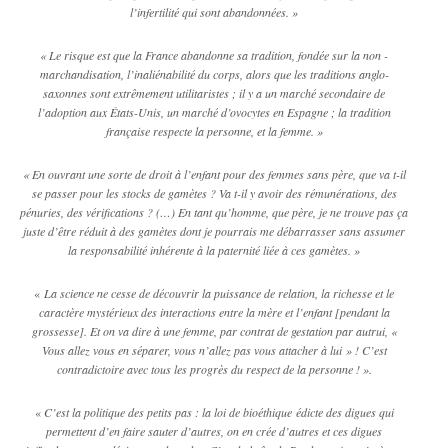
l’infertilité qui sont abandonnées. »
« Le risque est que la France abandonne sa tradition, fondée sur la non -
marchandisation, l’inaliénabilité du corps, alors que les traditions anglo-
saxonnes sont extrêmement utilitaristes ; il y a un marché secondaire de
l’adoption aux États-Unis, un marché d’ovocytes en Espagne ; la tradition
française respecte la personne, et la femme. »
« En ouvrant une sorte de droit à l’enfant pour des femmes sans père, que va t-il
se passer pour les stocks de gamètes ? Va t-il y avoir des rémunérations, des
pénuries, des vérifications ? (…) En tant qu’homme, que père, je ne trouve pas ça
juste d’être réduit à des gamètes dont je pourrais me débarrasser sans assumer
la responsabilité inhérente à la paternité liée à ces gamètes. »
«
La science ne cesse de découvrir la puissance de relation, la richesse et le
caractère mystérieux des interactions entre la mère et l’enfant [pendant la
grossesse]. Et on va dire à une femme, par contrat de gestation par autrui, «
Vous allez vous en séparer, vous n’allez pas vous attacher à lui » !
C’est
contradictoire avec tous les progrès du respect de la personne ! ».
«
C’est la politique des petits pas : la loi de bioéthique édicte des digues qui
permettent d’en faire sauter d’autres, on en crée d’autres
et ces digues