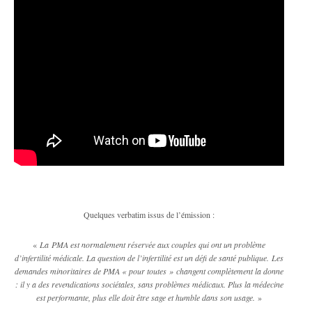
Quelques verbatim issus de l’émission :
«
La PMA est normalement réservée aux couples qui ont un problème
d’infertilité médicale. La question de l’infertilité est un défi de santé publique. Les
demandes minoritaires de PMA « pour toutes » changent complètement la donne
: il y a des revendications sociétales, sans problèmes médicaux. Plus la médecine
est performante, plus elle doit être sage et humble dans son usage.
»