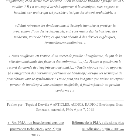
s’effondrent,
et on dérive avec le cadre. C’est la boîte de Pandore ; jusqu’ où va t-
on aller ? Il y a un coup d’arrêt à apporter à la technique, avec sagesse et
humilité, car tout ce qui est possible n’est pas forcément souhaitable.
»
« Il faut retrouver les fondamentaux d’écologie humaine et protéger la
procréation d’une dérive techniciste, entre les mains des techniciens, des
médecins, voire de l’État, ce qui peut aboutir à des dérives eugéniques,
éventuellement totalitaires. »
«
Nous souffrons, en France, d’un secret de famille : l’eugénisme, du fait de la
sélection anténatale des fœtus et des embryons. (…) La France a quasiment le
record du monde de l’eugénisme anténatal.(…)
Quelle réponse va t-on apporter
[à l’intégration des personnes porteuses de handicap] lorsque les technique de
procréation vont se systématiser ? On ne peut pas imaginer que naisse un enfant
porteur de handicap d’une technique artificielle, il faudra fournir un produit
conforme ! »
Publier par :
Tugdual Derville
//
ARTICLES
,
AUDIOS
,
RADIO
//
Bioéthique
,
Etats
Generaux
,
infertilité
,
PMA
//
juin 7, 2018
Navigation des articles
←
%s PMA : un basculement vers une
Réforme de la PMA : divisions plus
procréation technicisée (Arte, 5 juin
qu’adhésion (8 juin 2018)
→
2018)