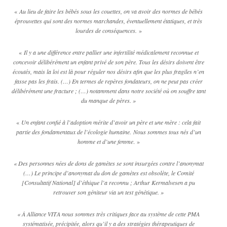
«
Au lieu de faire les bébés sous les couettes, on va avoir des normes de bébés
éprouvettes qui sont des normes marchandes, éventuellement étatiques, et très
lourdes de conséquences.
»
«
Il y a une différence entre pallier une infertilité médicalement reconnue et
concevoir délibérément un enfant privé de son père. Tous les désirs doivent être
écoutés, mais la loi est là pour réguler nos désirs afin que les plus fragiles n’en
fasse pas les frais. (…) En termes de repères fondateurs, on ne peut pas créer
délibérément une fracture ; (…) notamment dans notre société où on souffre tant
du manque de pères. »
«
Un enfant confié à l’adoption mérite d’avoir un père et une mère : cela fait
partie des fondamentaux de l’écologie humaine. Nous sommes tous nés d’un
homme et d’une femme
. »
« Des personnes nées de dons de gamètes se sont insurgées contre l’anonymat
(…) Le principe d’anonymat du don de gamètes est obsolète, le Comité
[Consultatif National] d’éthique l’a reconnu ; Arthur Kermalvesen a pu
retrouver son géniteur via un test génétique. »
« À Alliance VITA nous sommes très critiques face au système de cette PMA
systématisée, précipitée, alors qu’il y a des stratégies thérapeutiques de