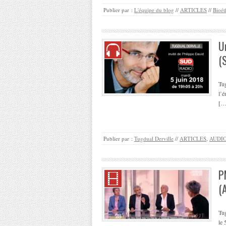
Publier par :
L'équipe du blog
//
ARTICLES
//
Bioét
U
(
Tug
l’é
[…
Publier par :
Tugdual Derville
//
ARTICLES
,
AUDI
P
(
Tug
le 