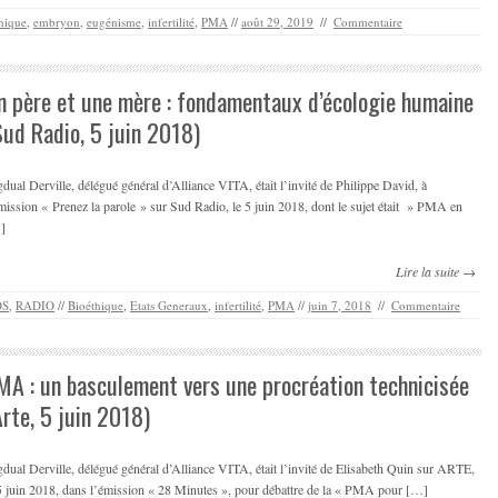
hique
,
embryon
,
eugénisme
,
infertilité
,
PMA
//
août 29, 2019
//
Commentaire
n père et une mère : fondamentaux d’écologie humaine
Sud Radio, 5 juin 2018)
dual Derville, délégué général d’Alliance VITA, était l’invité de Philippe David, à
mission « Prenez la parole » sur Sud Radio, le 5 juin 2018, dont le sujet était » PMA en
]
Lire la suite →
OS
,
RADIO
//
Bioéthique
,
Etats Generaux
,
infertilité
,
PMA
//
juin 7, 2018
//
Commentaire
MA : un basculement vers une procréation technicisée
Arte, 5 juin 2018)
dual Derville, délégué général d’Alliance VITA, était l’invité de Elisabeth Quin sur ARTE,
5 juin 2018, dans l’émission « 28 Minutes », pour débattre de la « PMA pour […]