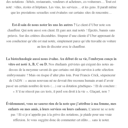
des notations : hôtels, restaurants, vendeurs et acheteurs, co-voitureurs… Tout est
noté : villes, écoles et hôpitaux. Les vins, les services… et les gens. Il paraît même
que les prestations sexuelles sont évaluées sur certains sites de rencontre…
Est-il sain de nous noter les uns les autres ?
Le client d’Uber note son
chauffeur. Qui note aussi son client. Et gare aux mal notés ! Éjectés, bannis sans
préavis. Sur des critères discutables. Stupeur d’une cliente d’Uber apprenant de
son conducteur qu’elle est mal notée, simplement parce qu’elle travaille en voiture
au lieu de discuter avec le chauffeur.
La biotechnologie aussi nous évalue. Au début de sa vie, l’embryon conçu in
vitro est noté A, B, C ou D.
Nos étudiants grévistes qui exigent des notes au-
dessus de la moyenne savent-ils que certains ont déjà survécu à cette sélection
embryonnaire ? Mais on risque d’aller plus loin. Pour Francis Crick, séquenceur
de l’ADN : « aucun nouveau-né ne devrait être reconnu humain avant d’avoir
passé un certain nombre de tests (…) sur sa dotation génétique» ! Et de conclure :
« S’il ne réussit pas ces tests, il perd son droit à la vie ». Glaçant, non ?
Évidemment, vous ne saurez rien de la note que j’attribue à ma femme, mes
enfants ou mes amis, à leurs services ou leurs cadeaux.
L’amour ne se note
pas ! Et si je n’appelle pas à la grève des notations, je plaide pour une vraie
réflexion. Je vous suggère donc de commenter cet édito… sans le noter.