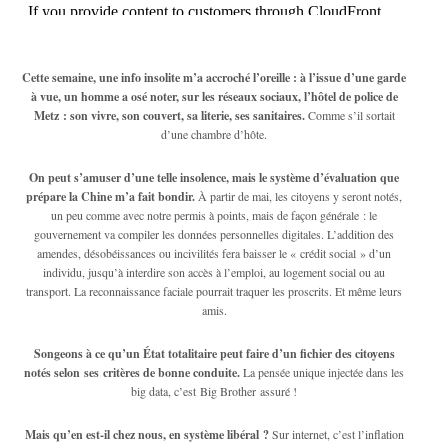
Cette semaine, une info insolite m’a accroché l’oreille : à l’issue d’une garde
à vue, un homme a osé noter, sur les réseaux sociaux, l’hôtel de police de
Metz : son vivre, son couvert, sa literie, ses sanitaires.
Comme s’il sortait
d’une chambre d’hôte.
On peut s’amuser d’une telle insolence, mais le système d’évaluation que
prépare la Chine m’a fait bondir.
À partir de mai, les citoyens y seront notés,
un peu comme avec notre permis à points, mais de façon générale : le
gouvernement va compiler les données personnelles digitales. L’addition des
amendes, désobéissances ou incivilités fera baisser le « crédit social » d’un
individu, jusqu’à interdire son accès à l’emploi, au logement social ou au
transport. La reconnaissance faciale pourrait traquer les proscrits. Et même leurs
amis.
Songeons à ce qu’un État totalitaire peut faire d’un fichier des citoyens
notés selon ses critères de bonne conduite.
La pensée unique injectée dans les
big data, c’est Big Brother assuré !
Mais qu’en est-il chez nous, en système libéral ?
Sur internet, c’est l’inflation