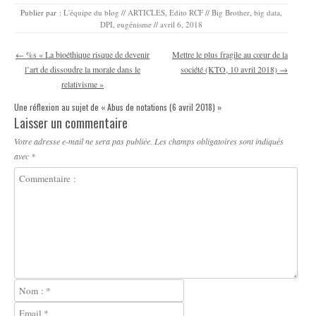
Publier par :
L'équipe du blog
//
ARTICLES
,
Edito RCF
//
Big Brother
,
big data
,
DPI
,
eugénisme
//
avril 6, 2018
Navigation des articles
←
%s « La bioéthique risque de devenir
Mettre le plus fragile au cœur de la
l’art de dissoudre la morale dans le
société (KTO, 10 avril 2018)
→
relativisme »
Une réflexion au sujet de «
Abus de notations (6 avril 2018)
»
Laisser un commentaire
Votre adresse e-mail ne sera pas publiée.
Les champs obligatoires sont indiqués
avec
*