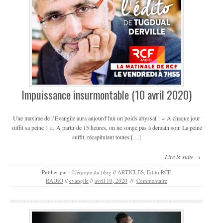
Impuissance insurmontable (10 avril 2020)
Une maxime de l’Evangile aura aujourd’hui un poids abyssal : « A chaque jour
suffit sa peine ! ». A partir de 15 heures, on ne songe pas à demain soir. La peine
suffit, récapitulant toutes […]
Lire la suite →
Publier par :
L'équipe du blog
//
ARTICLES
,
Edito RCF
,
RADIO
//
evangile
//
avril 10, 2020
//
Commentaire