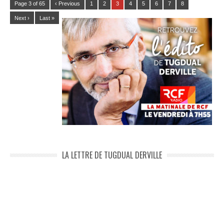
Page 3 of 65
‹ Previous
1
2
3
4
5
6
7
8
Next ›
Last »
LA LETTRE DE TUGDUAL DERVILLE