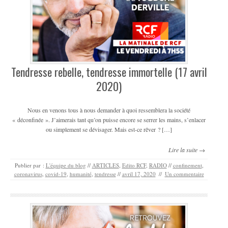
Tendresse rebelle, tendresse immortelle (17 avril
2020)
Nous en venons tous à nous demander à quoi ressemblera la société
« déconfinée ». J’aimerais tant qu’on puisse encore se serrer les mains, s’enlacer
ou simplement se dévisager. Mais est-ce rêver ? […]
Lire la suite →
Publier par :
L'équipe du blog
//
ARTICLES
,
Edito RCF
,
RADIO
//
confinement
,
coronavirus
,
covid-19
,
humanité
,
tendresse
//
avril 17, 2020
//
Un commentaire