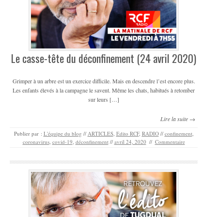
Le casse-tête du déconfinement (24 avril 2020)
Grimper à un arbre est un exercice difficile. Mais en descendre l’est encore plus.
Les enfants élevés à la campagne le savent. Même les chats, habitués à retomber
sur leurs […]
Lire la suite →
Publier par :
L'équipe du blog
//
ARTICLES
,
Edito RCF
,
RADIO
//
confinement
,
coronavirus
,
covid-19
,
déconfinement
//
avril 24, 2020
//
Commentaire