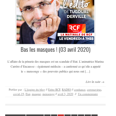
Bas les masques ! (03 avril 2020)
L’affaire de la pénurie des masques est un scandale d’Etat. L’animatrice Marina
Carrère d’Encausse – également médecin – a cautionné ce qu’elle a appelé
le « mensonge » des pouvoirs publics qui nous ont […]
Lire la suite →
Publier par :
L'équipe du blog
//
Edito RCF
,
RADIO
//
confiance
,
coronavirus
,
covid-19
,
Etat
,
masque
,
mensonge
//
avril 3, 2020
//
Un commentaire