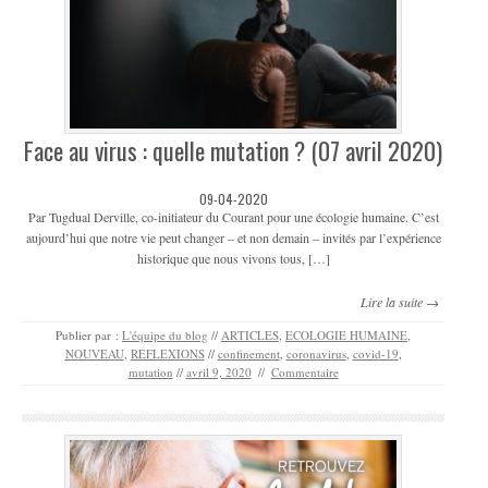
Face au virus : quelle mutation ? (07 avril 2020)
09-04-2020
Par Tugdual Derville, co-initiateur du Courant pour une écologie humaine. C’est
aujourd’hui que notre vie peut changer – et non demain – invités par l’expérience
historique que nous vivons tous, […]
Lire la suite →
Publier par :
L'équipe du blog
//
ARTICLES
,
ECOLOGIE HUMAINE
,
NOUVEAU
,
REFLEXIONS
//
confinement
,
coronavirus
,
covid-19
,
mutation
//
avril 9, 2020
//
Commentaire