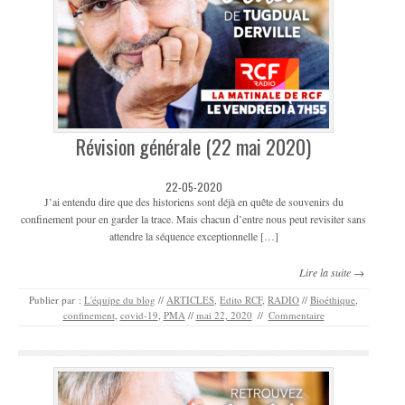
Révision générale (22 mai 2020)
22-05-2020
J’ai entendu dire que des historiens sont déjà en quête de souvenirs du
confinement pour en garder la trace. Mais chacun d’entre nous peut revisiter sans
attendre la séquence exceptionnelle […]
Lire la suite →
Publier par :
L'équipe du blog
//
ARTICLES
,
Edito RCF
,
RADIO
//
Bioéthique
,
confinement
,
covid-19
,
PMA
//
mai 22, 2020
//
Commentaire