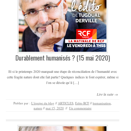
Durablement humanisés ? (15 mai 2020)
Et si le printemps 2020 marquait une étape de réconciliation de l’humanité avec
cette fragile nature dont elle fait partie? Quelques indices le font espérer, même si
l’on se désole qu’il […]
Lire la suite →
Publier par :
L'équipe du blog
//
ARTICLES
,
Edito RCF
//
humanisation
,
nature
//
mai 15, 2020
//
Un commentaire