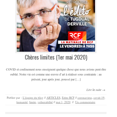
Chères limites (1er mai 2020)
COVID et confinement nous enseignent quelque chose que nous avions peut-être
oublié. Notre vie est comme une œuvre d’art à réaliser sous contrainte : au
présent, jour après jour, poussé par […]
Lire la suite →
Publier par :
L'équipe du blog
//
ARTICLES
,
Edito RCF
//
coronavirus
,
covid-19
,
humanité
,
limite
,
vulnerabilité
//
mai 1, 2020
//
Un commentaire