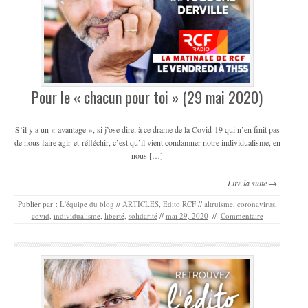
Pour le « chacun pour toi » (29 mai 2020)
S’il y a un « avantage », si j’ose dire, à ce drame de la Covid-19 qui n’en finit pas
de nous faire agir et réfléchir, c’est qu’il vient condamner notre individualisme, en
nous […]
Lire la suite →
Publier par :
L'équipe du blog
//
ARTICLES
,
Edito RCF
//
altruisme
,
coronavirus
,
covid
,
individualisme
,
liberté
,
solidarité
//
mai 29, 2020
//
Commentaire