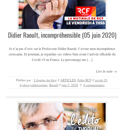
Didier Raoult, incompréhensible (05 juin 2020)
Je n’ai pas d’avis sur le Professeur Didier Raoult. J’avoue mon incompétence
croissante. Et pourtant, je regardais ses vidéos bien avant l’arrivée officielle du
Covid-19 en France. Le personnage me […]
Lire la suite →
Publier par :
L'équipe du blog
//
ARTICLES
,
Edito RCF
//
covid-19
,
hydroxychloroquine
,
Raoult
//
juin 5, 2020
//
4 commentaires