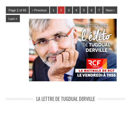
Page 2 of 65
‹ Previous
1
2
3
4
5
6
7
Next ›
Last »
LA LETTRE DE TUGDUAL DERVILLE