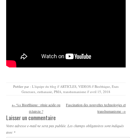
Publier par :
L'équipe du blog
//
ARTICLES
,
VIDEOS
//
Bioéthique
,
Etats
Generaux
,
euthanasie
,
PMA
,
transhumanisme
//
avril 15, 2018
Navigation des articles
←
%s Bioéthique : pluie acide ou
Fascination des nouvelles technologies et
éclaircie ?
transhumanisme
→
Laisser un commentaire
Votre adresse e-mail ne sera pas publiée.
Les champs obligatoires sont indiqués
avec
*