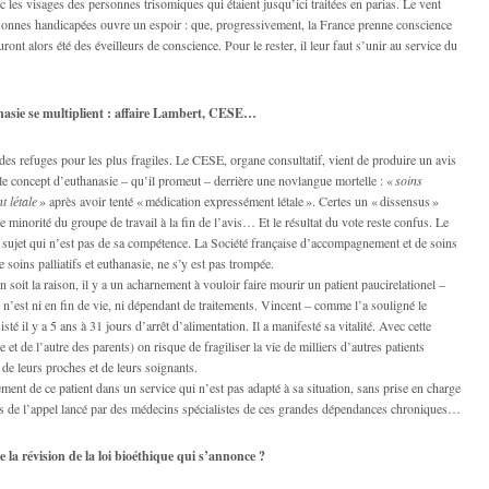
es visages des personnes trisomiques qui étaient jusqu’ici traitées en parias. Le vent
sonnes handicapées ouvre un espoir : que, progressivement, la France prenne conscience
ont alors été des éveilleurs de conscience. Pour le rester, il leur faut s’unir au service du
nasie se multiplient : affaire Lambert, CESE…
 des refuges pour les plus fragiles. Le CESE, organe consultatif, vient de produire un avis
 le concept d’euthanasie – qu’il promeut – derrière une novlangue mortelle : «
soins
t létale
» après avoir tenté « médication expressément létale ». Certes un « dissensus »
e minorité du groupe de travail à la fin de l’avis… Et le résultat du vote reste confus. Le
sujet qui n’est pas de sa compétence. La Société française d’accompagnement et de soins
 soins palliatifs et euthanasie, ne s’y est pas trompée.
 soit la raison, il y a un acharnement à vouloir faire mourir un patient paucirelationel –
 n’est ni en fin de vie, ni dépendant de traitements. Vincent – comme l’a souligné le
é il y a 5 ans à 31 jours d’arrêt d’alimentation. Il a manifesté sa vitalité. Avec cette
et de l’autre des parents) on risque de fragiliser la vie de milliers d’autres patients
 de leurs proches et de leurs soignants.
ement de ce patient dans un service qui n’est pas adapté à sa situation, sans prise en charge
ns de l’appel lancé par des médecins spécialistes de ces grandes dépendances chroniques…
 la révision de la loi bioé­thique qui s’annonce ?