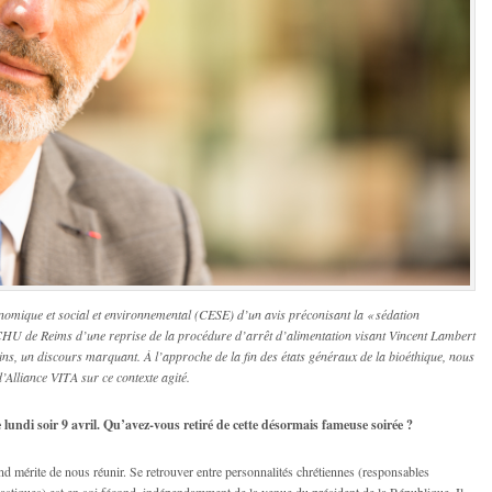
conomique et social et environnemental (CESE) d’un avis préconisant la « sédation
le CHU de Reims d’une reprise de la procédure d’arrêt d’alimentation visant Vincent Lambert
dins, un discours marquant. À l’approche de la fin des états généraux de la bioéthique, nous
’Alliance VITA sur ce contexte agité.
 lundi soir 9 avril. Qu’avez-vous retiré de cette désormais fameuse soirée ?
nd mérite de nous réunir. Se retrouver entre personnalités chrétiennes (responsables
siastiques) est en soi fécond, indépendamment de la venue du président de la République. Il