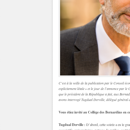
C’est à la veille de la publication par le Conseil é
explicitement létale » et le jour de l’annonce par 
que le président de la République a fait, aux Berna
avons interrogé Tugdual Derville, délégué général d
Vous étiez invité au Collège des Bernardins en ce
Tugdual Derville :
D’abord, cette soirée a eu le gra
associatifs, universitaires, patrons de médias, ecclé