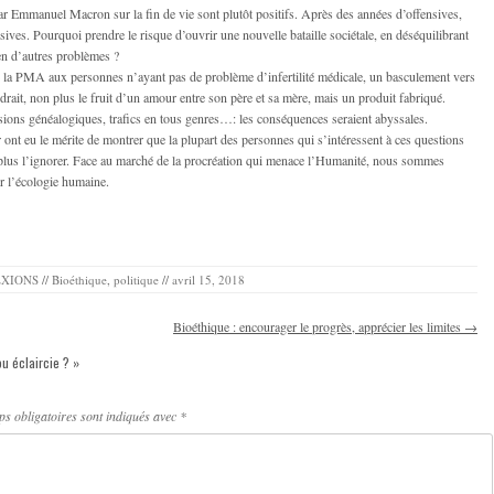
 par Emmanuel Macron sur la fin de vie sont plutôt positifs. Après des années d’offensives,
sives. Pourquoi prendre le risque d’ouvrir une nouvelle bataille sociétale, en déséquilibrant
ien d’autres problèmes ?
e la PMA aux personnes n’ayant pas de problème d’infertilité médicale, un basculement vers
rait, non plus le fruit d’un amour entre son père et sa mère, mais un produit fabriqué.
ions généalogiques, trafics en tous genres…: les conséquences seraient abyssales.
ont eu le mérite de montrer que la plupart des personnes qui s’intéressent à ces questions
 plus l’ignorer. Face au marché de la procréation qui menace l’Humanité, nous sommes
r l’écologie humaine.
EXIONS
//
Bioéthique
,
politique
//
avril 15, 2018
Bioéthique : encourager le progrès, apprécier les limites
→
ou éclaircie ?
»
s obligatoires sont indiqués avec
*