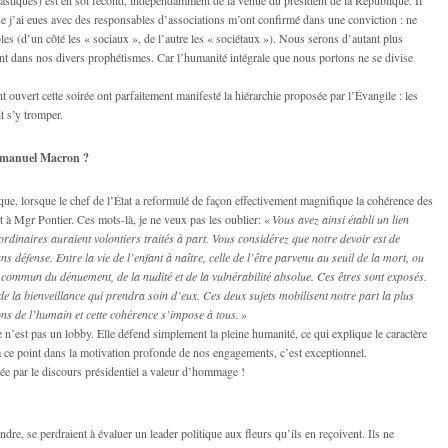
ue j’ai eues avec des responsables d’associations m’ont confirmé dans une conviction : ne
es (d’un côté les « sociaux », de l’autre les « sociétaux »). Nous serons d’autant plus
t dans nos divers prophétismes. Car l’humanité intégrale que nous portons ne se divise
t ouvert cette soirée ont parfaitement manifesté la hiérarchie proposée par l’Évangile : les
t s’y tromper.
mmanuel Macron ?
e, lorsque le chef de l’État a reformulé de façon effectivement magnifique la cohérence des
t à Mgr Pontier. Ces mots-là, je ne veux pas les oublier: «
Vous avez ainsi établi un lien
 ordinaires auraient volontiers traités à part. Vous considérez que notre devoir est de
ans défense. Entre la vie de l’enfant à naître, celle de l’être parvenu au seuil de la mort, ou
it commun du dénuement, de la nudité et de la vulnérabilité absolue. Ces êtres sont exposés.
, de la bienveillance qui prendra soin d’eux. Ces deux sujets mobilisent notre part la plus
s de l’humain et cette cohérence s’impose à tous.
»
e n’est pas un lobby. Elle défend simplement la pleine humanité, ce qui explique le caractère
à ce point dans la motivation profonde de nos engagements, c’est exceptionnel.
hée par le discours présidentiel a valeur d’hommage !
dre, se perdraient à évaluer un leader politique aux fleurs qu’ils en reçoivent. Ils ne