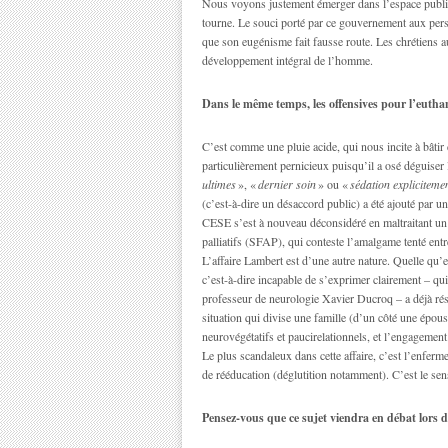
Nous voyons justement émerger dans l’espace public l
tourne. Le souci porté par ce gouvernement aux per
que son eugénisme fait fausse route. Les chrétiens aur
développement intégral de l’homme.
Dans le même temps, les offensives pour l’eutha
C’est comme une pluie acide, qui nous incite à bâtir
particulièrement pernicieux puisqu’il a osé déguiser
ultimes
», «
dernier soin
» ou «
sédation explicitemen
(c’est-à-dire un désaccord public) a été ajouté par un
CESE s’est à nouveau déconsidéré en maltraitant un 
palliatifs (SFAP), qui conteste l’amalgame tenté entre
L’affaire Lambert est d’une autre nature. Quelle qu’en
c’est-à-dire incapable de s’exprimer clairement – qui
professeur de neurologie Xavier Ducroq – a déjà résist
situation qui divise une famille (d’un côté une épouse 
neurovégétatifs et paucirelationnels, et l’engagement
Le plus scandaleux dans cette affaire, c’est l’enferm
de rééducation (déglutition notamment). C’est le se
Pensez-vous que ce sujet viendra en débat lors de