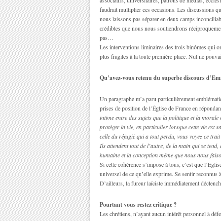
faudrait multiplier ces occasions. Les discussions q
nous laissons pas séparer en deux camps inconciliabl
crédibles que nous nous soutiendrons réciproquemen
pas…
Les interventions liminaires des trois binômes qui on
plus fragiles à la toute première place. Nul ne pouvai
Qu’avez-vous retenu du superbe discours d’E
Un paragraphe m’a paru particulièrement emblématiqu
prises de position de l’Église de France en répondan
intime entre des sujets que la politique et la morale
protéger la vie, en particulier lorsque cette vie est s
celle du réfugié qui a tout perdu, vous voyez ce tra
Ils attendent tout de l’autre, de la main qui se tend
humaine et la conception même que nous nous faison
Si cette cohérence s’impose à tous, c’est que l’Églis
universel de ce qu’elle exprime. Se sentir reconnus 
D’ailleurs, la fureur laïciste immédiatement déclenc
Pourtant vous restez critique ?
Les chrétiens, n’ayant aucun intérêt personnel à défen