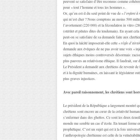
peuvent se satisfaire d’être reconnus comme cohérents
pour « tout l’homme et tous les hommes ».
Or, qu’en est-il du seul point de vue de «
l’enfant à 
qui m’est cher ? Nous comptons au moins 500 mille 
l’avortement (220 000) et la fécondation in vitro (2
(stérilet et pilules dites du lendemain). En ayant ce
peut-on se satisfaire de sa demande faite aux chréti
En quoi la laïcité imposerait-elle cette «
règle d’aira
demande aux évêques de ne pas avoir une voix « inj
sujets éthiques moins controversés désormais: raci
plus pauvres au relativisme éthique. Il faudrait, sur d
Le Président a demandé aux chrétiens de revenir de le
et à la dignité humaines, en laissant le législateur 
plus graves injustices.
Avec pareil raisonnement, les chrétiens sont ho
Le président de la République a largement montré que
chrétiens sont encore au cœur de la créativité humanit
s’enfermer dans des ghettos. Ce sont les deux écueil
monde me semble un cas d’école. En tenant ferme en 
prophétique. C’est un sujet qui est à la fois universe
l’anthropologie chrétienne est celle de la vulnérabilit