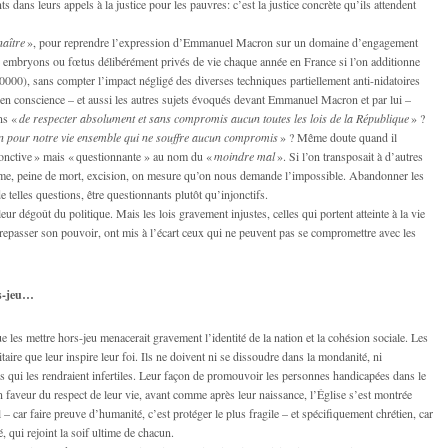
 dans leurs appels à la justice pour les pauvres: c’est la justice concrète qu’ils attendent
naître
», pour reprendre l’expression d’Emmanuel Macron sur un domaine d’engagement
embryons ou fœtus délibérément privés de vie chaque année en France si l’on additionne
80000), sans compter l’impact négligé des diverses techniques partiellement anti-nidatoires
la en conscience – et aussi les autres sujets évoqués devant Emmanuel Macron et par lui –
ens «
de respecter absolument et sans compromis aucun toutes les lois de la République
» ?
in pour notre vie ensemble qui ne souffre aucun compromis
» ? Même doute quand il
onctive » mais « questionnante » au nom du «
moindre mal
». Si l’on transposait à d’autres
sme, peine de mort, excision, on mesure qu’on nous demande l’impossible. Abandonner les
e telles questions, être questionnants plutôt qu’injonctifs.
ur dégoût du politique. Mais les lois gravement injustes, celles qui portent atteinte à la vie
outrepasser son pouvoir, ont mis à l’écart ceux qui ne peuvent pas se compromettre avec les
rs-jeu…
 les mettre hors-jeu menacerait gravement l’identité de la nation et la cohésion sociale. Les
aire que leur inspire leur foi. Ils ne doivent ni se dissoudre dans la mondanité, ni
s qui les rendraient infertiles. Leur façon de promouvoir les personnes handicapées dans le
faveur du respect de leur vie, avant comme après leur naissance, l’Église s’est montrée
l – car faire preuve d’humanité, c’est protéger le plus fragile – et spécifiquement chrétien, car
é, qui rejoint la soif ultime de chacun.