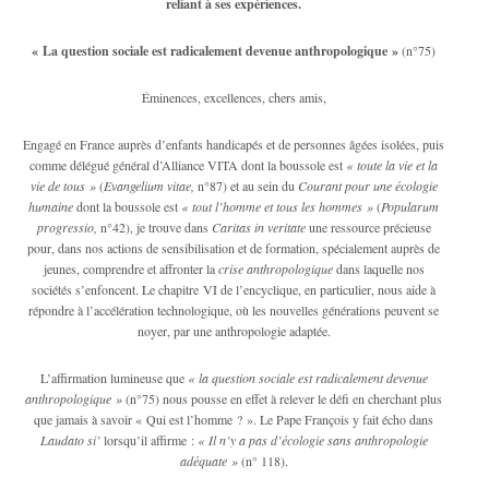
reliant à ses expériences.
« La question sociale est radicalement devenue anthropologique »
(n°75)
Éminences, excellences, chers amis,
Engagé en France auprès d’enfants handicapés et de personnes âgées isolées, puis
comme délégué général d’Alliance VITA dont la boussole est
« toute la vie et la
vie de tous »
(
Evangelium vitae,
n°87) et au sein du
Courant pour une écologie
humaine
dont la boussole est
« tout l’homme et tous les hommes »
(
Popularum
progressio,
n°42), je trouve dans
Caritas in veritate
une ressource précieuse
pour, dans nos actions de sensibilisation et de formation, spécialement auprès de
jeunes, comprendre et affronter la
crise anthropologique
dans laquelle nos
sociétés s’enfoncent. Le chapitre VI de l’encyclique, en particulier, nous aide à
répondre à l’accélération technologique, où les nouvelles générations peuvent se
noyer, par une anthropologie adaptée.
L’affirmation lumineuse que
« la question sociale est radicalement devenue
anthropologique »
(n°75) nous pousse en effet à relever le défi en cherchant plus
que jamais à savoir « Qui est l’homme ? ». Le Pape François y fait écho dans
Laudato si’
lorsqu’il affirme :
« Il n’y a pas d’écologie sans anthropologie
adéquate »
(n° 118).