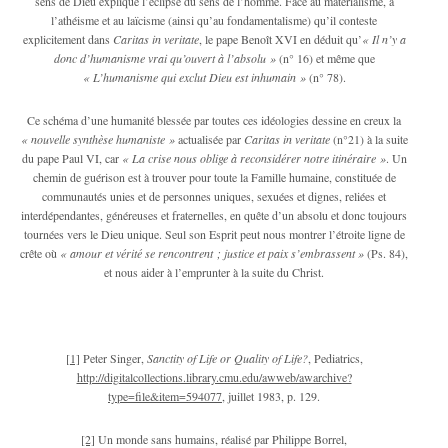
sens de Dieu explique l’éclipse du sens de l’homme. Face au matérialisme, à
l’athéisme et au laïcisme (ainsi qu’au fondamentalisme) qu’il conteste
explicitement dans
Caritas in veritate
, le pape Benoît XVI en déduit qu’
« Il n’y a
donc d’humanisme vrai qu’ouvert à l’absolu »
(n° 16) et même que
« L’humanisme qui exclut Dieu est inhumain »
(n° 78).
Ce schéma d’une humanité blessée par toutes ces idéologies dessine en creux la
« nouvelle synthèse humaniste »
actualisée par
Caritas in veritate
(n°21) à la suite
du pape Paul VI, car
« La crise nous oblige à reconsidérer notre itinéraire »
. Un
chemin de guérison est à trouver pour toute la Famille humaine, constituée de
communautés unies et de personnes uniques, sexuées et dignes, reliées et
interdépendantes, généreuses et fraternelles, en quête d’un absolu et donc toujours
tournées vers le Dieu unique. Seul son Esprit peut nous montrer l’étroite ligne de
crête où
« amour et vérité se rencontrent ; justice et paix s’embrassent »
(Ps. 84),
et nous aider à l’emprunter à la suite du Christ.
[1]
Peter Singer,
Sanctity of Life or Quality of Life?
, Pediatrics,
http://digitalcollections.library.cmu.edu/awweb/awarchive?
type=file&item=594077
, juillet 1983, p. 129.
[2]
Un monde sans humains, réalisé par Philippe Borrel,