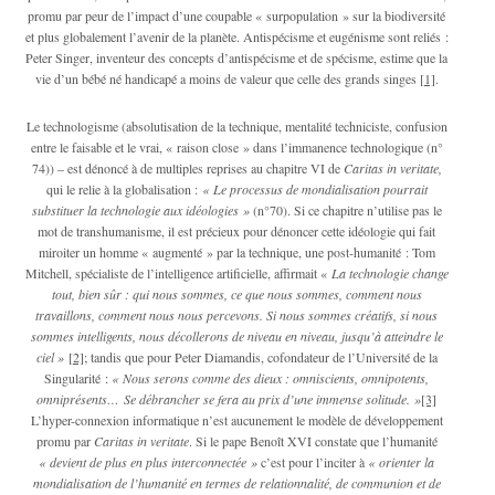
promu par peur de l’impact d’une coupable « surpopulation » sur la biodiversité
et plus globalement l’avenir de la planète. Antispécisme et eugénisme sont reliés :
Peter Singer, inventeur des concepts d’antispécisme et de spécisme, estime que la
vie d’un bébé né handicapé a moins de valeur que celle des grands singes
[1]
.
Le technologisme (absolutisation de la technique, mentalité techniciste, confusion
entre le faisable et le vrai, « raison close » dans l’immanence technologique (n°
74)) – est dénoncé à de multiples reprises au chapitre VI de
Caritas in veritate,
qui le relie à la globalisation :
« Le processus de mondialisation pourrait
substituer la technologie aux idéologies »
(n°70). Si ce chapitre n’utilise pas le
mot de transhumanisme, il est précieux pour dénoncer cette idéologie qui fait
miroiter un homme « augmenté » par la technique, une post-humanité : Tom
Mitchell, spécialiste de l’intelligence artificielle, affirmait «
La technologie change
tout, bien sûr : qui nous sommes, ce que nous sommes, comment nous
travaillons, comment nous nous percevons. Si nous sommes créatifs, si nous
sommes intelligents, nous décollerons de niveau en niveau, jusqu’à atteindre le
ciel »
[2]
; tandis que pour Peter Diamandis, cofondateur de l’Université de la
Singularité :
« Nous serons comme des dieux : omniscients, omnipotents,
omniprésents… Se débrancher se fera au prix d’une immense solitude. »
[3]
L’hyper-connexion informatique n’est aucunement le modèle de développement
promu par
Caritas in veritate
. Si le pape Benoît XVI constate que l’humanité
« devient de plus en plus interconnectée »
c’est pour l’inciter à
« orienter la
mondialisation de l’humanité en termes de relationnalité, de communion et de