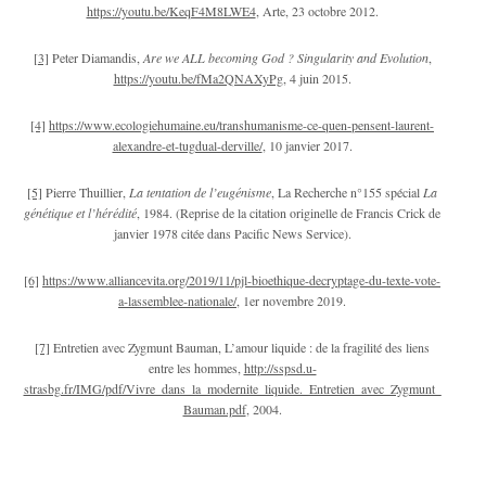
https://youtu.be/KeqF4M8LWE4
, Arte, 23 octobre 2012.
[3]
Peter Diamandis,
Are we ALL becoming God ? Singularity and Evolution
,
https://youtu.be/fMa2QNAXyPg
, 4 juin 2015.
[4]
https://www.ecologiehumaine.eu/transhumanisme-ce-quen-pensent-laurent-
alexandre-et-tugdual-derville/
, 10 janvier 2017.
[5]
Pierre Thuillier,
La tentation de l’eugénisme
, La Recherche n°155 spécial
La
génétique et l’hérédité
, 1984. (Reprise de la citation originelle de Francis Crick de
janvier 1978 citée dans Pacific News Service).
[6]
https://www.alliancevita.org/2019/11/pjl-bioethique-decryptage-du-texte-vote-
a-lassemblee-nationale/
, 1
er
novembre 2019.
[7]
Entretien avec Zygmunt Bauman, L’amour liquide : de la fragilité des liens
entre les hommes,
http://sspsd.u-
strasbg.fr/IMG/pdf/Vivre_dans_la_modernite_liquide._Entretien_avec_Zygmunt_
Bauman.pdf
, 2004.