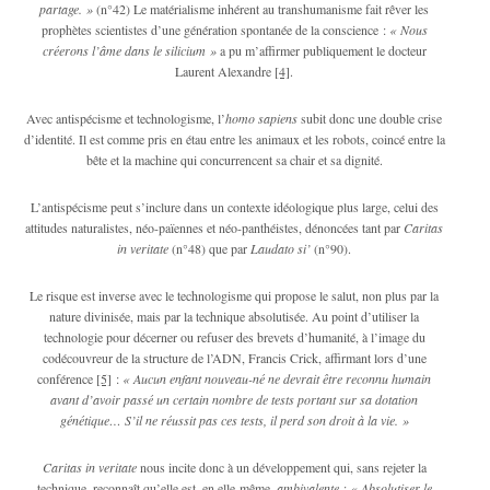
partage. »
(n°42) Le matérialisme inhérent au transhumanisme fait rêver les
prophètes scientistes d’une génération spontanée de la conscience :
« Nous
créerons l’âme dans le silicium »
a pu m’affirmer publiquement le docteur
Laurent Alexandre
[4]
.
Avec antispécisme et technologisme, l’
homo sapiens
subit donc une double crise
d’identité. Il est comme pris en étau entre les animaux et les robots, coincé entre la
bête et la machine qui concurrencent sa chair et sa dignité.
L’antispécisme peut s’inclure dans un contexte idéologique plus large, celui des
attitudes naturalistes, néo-païennes et néo-panthéistes, dénoncées tant par
Caritas
in veritate
(n°48) que par
Laudato si’
(n°90).
Le risque est inverse avec le technologisme qui propose le salut, non plus par la
nature divinisée, mais par la technique absolutisée. Au point d’utiliser la
technologie pour décerner ou refuser des brevets d’humanité, à l’image du
codécouvreur de la structure de l’ADN, Francis Crick, affirmant lors d’une
conférence
[5]
:
« Aucun enfant nouveau-né ne devrait être reconnu humain
avant d’avoir passé un certain nombre de tests portant sur sa dotation
génétique… S’il ne réussit pas ces tests, il perd son droit à la vie. »
Caritas in veritate
nous incite donc à un développement qui, sans rejeter la
technique, reconnaît qu’elle est, en elle-même,
ambivalente
:
« Absolutiser le