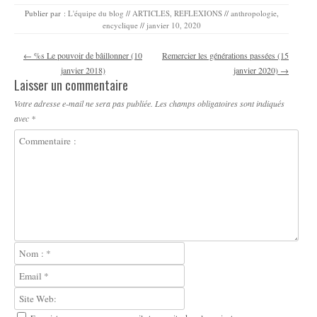
Publier par :
L'équipe du blog
//
ARTICLES
,
REFLEXIONS
//
anthropologie
,
encyclique
//
janvier 10, 2020
Navigation des articles
←
%s Le pouvoir de bâillonner (10
Remercier les générations passées (15
janvier 2018)
janvier 2020)
→
Laisser un commentaire
Votre adresse e-mail ne sera pas publiée.
Les champs obligatoires sont indiqués
avec
*