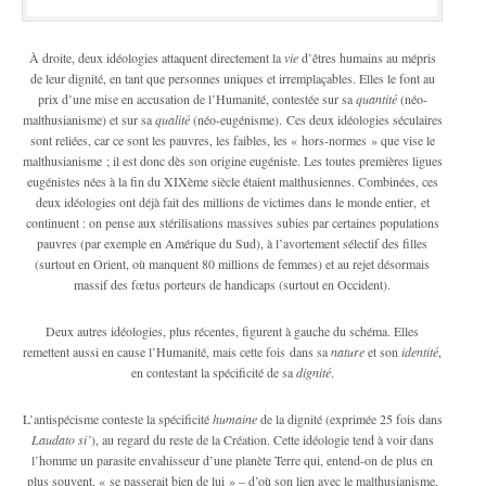
À droite, deux idéologies attaquent directement la
vie
d’êtres humains au mépris
de leur dignité, en tant que personnes uniques et irremplaçables. Elles le font au
prix d’une mise en accusation de l’Humanité, contestée sur sa
quantité
(néo-
malthusianisme) et sur sa
qualité
(néo-eugénisme). Ces deux idéologies séculaires
sont reliées, car ce sont les pauvres, les faibles, les « hors-normes » que vise le
malthusianisme ; il est donc dès son origine eugéniste. Les toutes premières ligues
eugénistes nées à la fin du XIX
ème
siècle étaient malthusiennes. Combinées, ces
deux idéologies ont déjà fait des millions de victimes dans le monde entier, et
continuent : on pense aux stérilisations massives subies par certaines populations
pauvres (par exemple en Amérique du Sud), à l’avortement sélectif des filles
(surtout en Orient, où manquent 80 millions de femmes) et au rejet désormais
massif des fœtus porteurs de handicaps (surtout en Occident).
Deux autres idéologies, plus récentes, figurent à gauche du schéma. Elles
remettent aussi en cause l’Humanité, mais cette fois dans sa
nature
et son
identité
,
en contestant la spécificité de sa
dignité
.
L’antispécisme conteste la spécificité
humaine
de la dignité (exprimée 25 fois dans
Laudato si’
), au regard du reste de la Création. Cette idéologie tend à voir dans
l’homme un parasite envahisseur d’une planète Terre qui, entend-on de plus en
plus souvent, « se passerait bien de lui » – d’où son lien avec le malthusianisme,