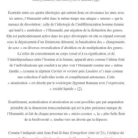
Écartelée entre ces quatre idéologies qui entrent donc en résonance les unes avec
les autres, l’Humanité subit dans le même temps une attaque « interne » qui la
menace de dissolution : celle de l’idéologie de l’indifférenciation homme-femme
qui tend à « neutraliser » l’Humanité, par négation de la distinction des genres.
Elle est particulièrement active dans les pays développés où elle se répand souvent
sous le déguisement d’un féminisme détourné, la banalisation des « changements
de sexe » ou diverses revendication d’abolition ou de multiplication des genres.
Le refus du consentement au corps sexué et à sa signification, et de
l’interdépendance entre l’homme et la femme, apparaît alors comme l’ultime fruit
de l’individualisme qui conduit à ne plus voir l’Humanité comme une « même
famille » (comme le répètent
Caritas in veritate
puis
Laudato si’
) mais comme
une collection d’individus isolés et complètement autonomes. Cette
« atomisation » est décrite par le sociologue Zygmunt Bauman avec l’expression
« société liquide »
[7]
.
Écartèlement, neutralisation et atomisation ne sont possibles que par amputation
préalable de la dimension transcendantale qui est la plus précieuse marque de
l’Humanité, et fait de chaque personne un « micro-cosmos », la « plus belle fleur
de la biodiversité », tendue vers un absolu qui la dépasse.
Comme l’indiquait saint Jean-Paul II dans
Evangelium vitae
(n°21), l’éclipse du