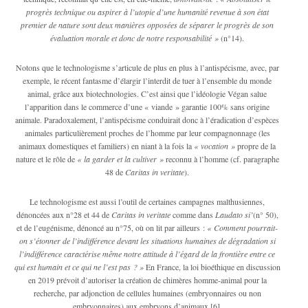
progrès technique ou aspirer à l’utopie d’une humanité revenue à son état
premier de nature sont deux manières opposées de séparer le progrès de son
évaluation morale et donc de notre responsabilité »
(n°14).
Notons que le technologisme s’articule de plus en plus à l’antispécisme, avec, par
exemple, le récent fantasme d’élargir l’interdit de tuer à l’ensemble du monde
animal, grâce aux biotechnologies. C’est ainsi que l’idéologie Végan salue
l’apparition dans le commerce d’une « viande » garantie 100% sans origine
animale. Paradoxalement, l’antispécisme conduirait donc à l’éradication d’espèces
animales particulièrement proches de l’homme par leur compagnonnage (les
animaux domestiques et familiers) en niant à la fois la
« vocation »
propre de la
nature et le rôle de
« la garder et la cultiver »
reconnu à l’homme (cf. paragraphe
48 de
Caritas in veritate
).
Le technologisme est aussi l’outil de certaines campagnes malthusiennes,
dénoncées aux n°28 et 44 de
Caritas in veritate
comme dans
Laudato si’
(n° 50),
et de l’eugénisme, dénoncé au n°75, où on lit par ailleurs :
« Comment pourrait-
on s’étonner de l’indifférence devant les situations humaines de dégradation si
l’indifférence caractérise même notre attitude à l’égard de la frontière entre ce
qui est humain et ce qui ne l’est pas ? »
En France, la loi bioéthique en discussion
en 2019 prévoit d’autoriser la création de chimères homme-animal pour la
recherche, par adjonction de cellules humaines (embryonnaires ou non
embryonnaires) aux embryons d’animaux
[6]
.