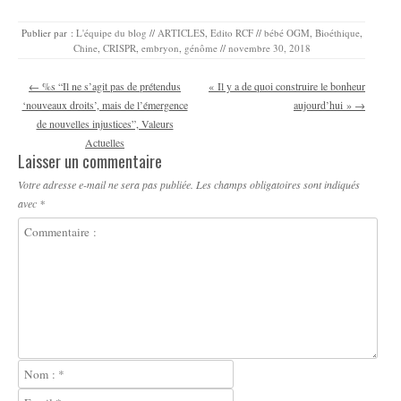
Publier par :
L'équipe du blog
//
ARTICLES
,
Edito RCF
//
bébé OGM
,
Bioéthique
,
Chine
,
CRISPR
,
embryon
,
génôme
//
novembre 30, 2018
Navigation des articles
←
%s “Il ne s’agit pas de prétendus
« Il y a de quoi construire le bonheur
‘nouveaux droits’, mais de l’émergence
aujourd’hui »
→
de nouvelles injustices”, Valeurs
Actuelles
Laisser un commentaire
Votre adresse e-mail ne sera pas publiée.
Les champs obligatoires sont indiqués
avec
*