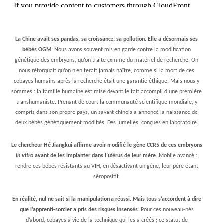
La Chine avait ses pandas, sa croissance, sa pollution. Elle a désormais ses
bébés OGM.
Nous avons souvent mis en garde contre la modification
génétique des embryons, qu’on traite comme du matériel de recherche. On
nous rétorquait qu’on n’en ferait jamais naître, comme si la mort de ces
cobayes humains après la recherche était une garantie éthique. Mais nous y
sommes : la famille humaine est mise devant le fait accompli d’une première
transhumaniste. Prenant de court la communauté scientifique mondiale, y
compris dans son propre pays, un savant chinois a annoncé la naissance de
deux bébés génétiquement modifiés. Des jumelles, conçues en laboratoire.
Le chercheur Hé Jiangkui affirme avoir modifié le gène CCR5 de ces embryons
in vitro
avant de les implanter dans l’utérus de leur mère.
Mobile avancé :
rendre ces bébés résistants au VIH, en désactivant un gène, leur père étant
séropositif.
En réalité, nul ne sait si la manipulation a réussi. Mais tous s’accordent à dire
que l’apprenti-sorcier a pris des risques insensés.
Pour ces nouveau-nés
d’abord, cobayes à vie de la technique qui les a créés ; ce statut de