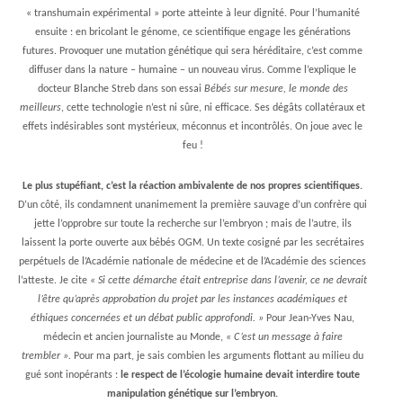
« transhumain expérimental » porte atteinte à leur dignité. Pour l’humanité
ensuite : en bricolant le génome, ce scientifique engage les générations
futures. Provoquer une mutation génétique qui sera héréditaire, c’est comme
diffuser dans la nature – humaine – un nouveau virus. Comme l’explique le
docteur Blanche Streb dans son essai
Bébés sur mesure, le monde des
meilleurs
, cette technologie n’est ni sûre, ni efficace. Ses dégâts collatéraux et
effets indésirables sont mystérieux, méconnus et incontrôlés. On joue avec le
feu !
Le plus stupéfiant, c’est la réaction ambivalente de nos propres scientifiques.
D’un côté, ils condamnent unanimement la première sauvage d’un confrère qui
jette l’opprobre sur toute la recherche sur l’embryon ; mais de l’autre, ils
laissent la porte ouverte aux bébés OGM. Un texte cosigné par les secrétaires
perpétuels de l’Académie nationale de médecine et de l’Académie des sciences
l’atteste. Je cite
« Si cette démarche était entreprise dans l’avenir, ce ne devrait
l’être qu’après approbation du projet par les instances académiques et
éthiques concernées et un débat public approfondi. »
Pour Jean-Yves Nau,
médecin et ancien journaliste au Monde,
« C’est un message à faire
trembler ».
Pour ma part, je sais combien les arguments flottant au milieu du
gué sont inopérants :
le respect de l’écologie humaine devait interdire toute
manipulation génétique sur l’embryon.