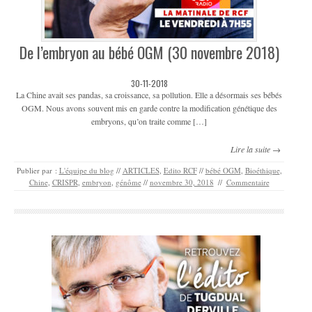
De l’embryon au bébé OGM (30 novembre 2018)
30-11-2018
La Chine avait ses pandas, sa croissance, sa pollution. Elle a désormais ses bébés
OGM. Nous avons souvent mis en garde contre la modification génétique des
embryons, qu’on traite comme […]
Lire la suite →
Publier par :
L'équipe du blog
//
ARTICLES
,
Edito RCF
//
bébé OGM
,
Bioéthique
,
Chine
,
CRISPR
,
embryon
,
génôme
//
novembre 30, 2018
//
Commentaire