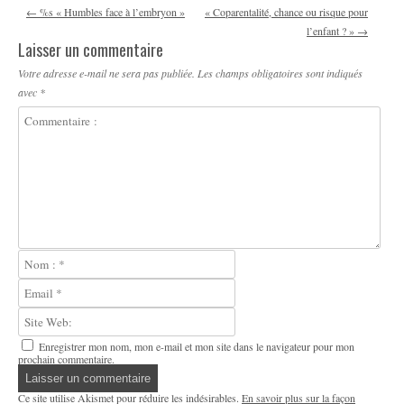
Navigation des articles
←
%s « Humbles face à l’embryon »
« Coparentalité, chance ou risque pour
l’enfant ? »
→
Laisser un commentaire
Votre adresse e-mail ne sera pas publiée.
Les champs obligatoires sont indiqués
avec
*
Enregistrer mon nom, mon e-mail et mon site dans le navigateur pour mon
prochain commentaire.
Ce site utilise Akismet pour réduire les indésirables.
En savoir plus sur la façon