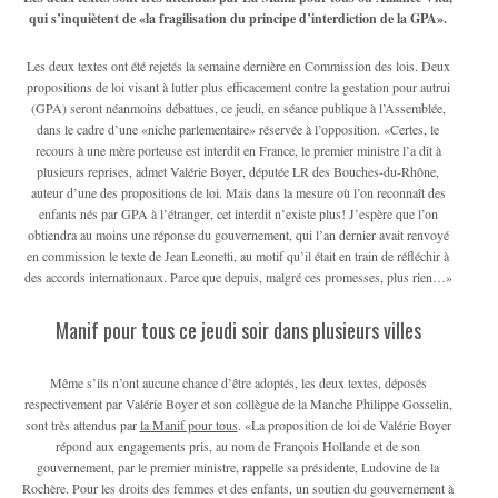
qui s’inquiètent de «la fragilisation du principe d’interdiction de la GPA».
Les deux textes ont été rejetés la semaine dernière en Commission des lois. Deux
propositions de loi visant à lutter plus efficacement contre la gestation pour autrui
(GPA) seront néanmoins débattues, ce jeudi, en séance publique à l’Assemblée,
dans le cadre d’une «niche parlementaire» réservée à l’opposition. «Certes, le
recours à une mère porteuse est interdit en France, le premier ministre l’a dit à
plusieurs reprises, admet Valérie Boyer, députée LR des Bouches-du-Rhône,
auteur d’une des propositions de loi. Mais dans la mesure où l’on reconnaît des
enfants nés par GPA à l’étranger, cet interdit n’existe plus! J’espère que l’on
obtiendra au moins une réponse du gouvernement, qui l’an dernier avait renvoyé
en commission le texte de Jean Leonetti, au motif qu’il était en train de réfléchir à
des accords internationaux. Parce que depuis, malgré ces promesses, plus rien…»
Manif pour tous ce jeudi soir dans plusieurs villes
Même s’ils n’ont aucune chance d’être adoptés, les deux textes, déposés
respectivement par Valérie Boyer et son collègue de la Manche Philippe Gosselin,
sont très attendus par
la Manif pour tous
. «La proposition de loi de Valérie Boyer
répond aux engagements pris, au nom de François Hollande et de son
gouvernement, par le premier ministre, rappelle sa présidente, Ludovine de la
Rochère. Pour les droits des femmes et des enfants, un soutien du gouvernement à