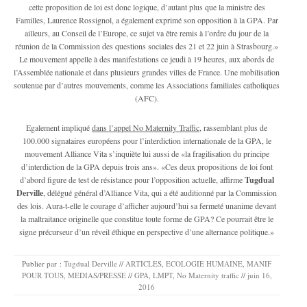
cette proposition de loi est donc logique, d’autant plus que la ministre des
Familles, Laurence Rossignol, a également exprimé son opposition à la GPA. Par
ailleurs, au Conseil de l’Europe, ce sujet va être remis à l’ordre du jour de la
réunion de la Commission des questions sociales des 21 et 22 juin à Strasbourg.»
Le mouvement appelle à des manifestations ce jeudi à 19 heures, aux abords de
l’Assemblée nationale et dans plusieurs grandes villes de France. Une mobilisation
soutenue par d’autres mouvements, comme les Associations familiales catholiques
(AFC).
Egalement impliqué
dans l’appel No Maternity Traffic
, rassemblant plus de
100.000 signataires européens pour l’interdiction internationale de la GPA, le
mouvement Alliance Vita s’inquiète lui aussi de «la fragilisation du principe
d’interdiction de la GPA depuis trois ans». «Ces deux propositions de loi font
d’abord figure de test de résistance pour l’opposition actuelle, affirme
Tugdual
Derville
, délégué général d’Alliance Vita, qui a été auditionné par la Commission
des lois. Aura-t-elle le courage d’afficher aujourd’hui sa fermeté unanime devant
la maltraitance originelle que constitue toute forme de GPA? Ce pourrait être le
signe précurseur d’un réveil éthique en perspective d’une alternance politique.»
Publier par :
Tugdual Derville
//
ARTICLES
,
ECOLOGIE HUMAINE
,
MANIF
POUR TOUS
,
MEDIAS/PRESSE
//
GPA
,
LMPT
,
No Maternity traffic
//
juin 16,
2016