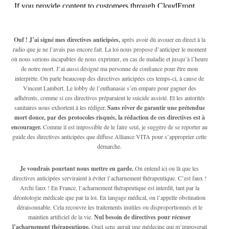
Ouf ! J’ai signé mes directives anticipées,
après avoir dû avouer en direct à la
radio que je ne l’avais pas encore fait. La loi nous propose d’anticiper le moment
où nous serions incapables de nous exprimer, en cas de maladie et jusqu’à l’heure
de notre mort. J’ai aussi désigné ma personne de confiance pour être mon
interprète. On parle beaucoup des directives anticipées ces temps-ci, à cause de
Vincent Lambert. Le lobby de l’euthanasie s’en empare pour gagner des
adhérents, comme si ces directives préparaient le suicide assisté. Et les autorités
sanitaires nous exhortent à les rédiger.
Sans rêver de garantir une prétendue
mort douce, par des protocoles risqués, la rédaction de ces directives est à
encourager.
Comme il est impossible de le faire seul, je suggère de se reporter au
guide des directives anticipées que diffuse Alliance VITA pour s’approprier cette
démarche.
Je voudrais pourtant nous mettre en garde.
On entend ici ou là que les
directives anticipées serviraient à éviter l’acharnement thérapeutique. C’est faux !
Archi faux ! En France, l’acharnement thérapeutique est interdit, tant par la
déontologie médicale que par la loi. En langage médical, on l’appelle obstination
déraisonnable. Cela recouvre les traitements inutiles ou disproportionnés et le
maintien artificiel de la vie.
Nul besoin de directives pour récuser
l’acharnement thérapeutique.
Quel sens aurait une médecine qui m’imposerait