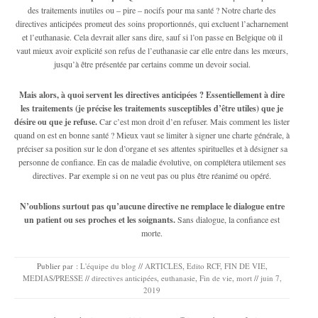
des traitements inutiles ou – pire – nocifs pour ma santé ? Notre charte des
directives anticipées promeut des soins proportionnés, qui excluent l’acharnement
et l’euthanasie. Cela devrait aller sans dire, sauf si l’on passe en Belgique où il
vaut mieux avoir explicité son refus de l’euthanasie car elle entre dans les mœurs,
jusqu’à être présentée par certains comme un devoir social.
Mais alors, à quoi servent les directives anticipées ? Essentiellement à dire
les traitements (je précise les traitements susceptibles d’être utiles) que je
désire ou que je refuse.
Car c’est mon droit d’en refuser. Mais comment les lister
quand on est en bonne santé ? Mieux vaut se limiter à signer une charte générale, à
préciser sa position sur le don d’organe et ses attentes spirituelles et à désigner sa
personne de confiance. En cas de maladie évolutive, on complétera utilement ses
directives. Par exemple si on ne veut pas ou plus être réanimé ou opéré.
N’oublions surtout pas qu’aucune directive ne remplace le dialogue entre
un patient ou ses proches et les soignants.
Sans dialogue, la confiance est
morte.
Publier par :
L'équipe du blog
//
ARTICLES
,
Edito RCF
,
FIN DE VIE
,
MEDIAS/PRESSE
//
directives anticipées
,
euthanasie
,
Fin de vie
,
mort
//
juin 7,
2019
Navigation des articles