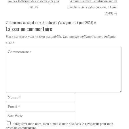
←
%s Héberger des insectes (05 juin
Affaire Lambert : confusion sur les
2019)
directives anticipées (Aleteia, 11 juin
2019)
→
2 réflexions au sujet de «
Directives : j’ai signé ! (07 juin 2019)
»
Laisser un commentaire
Votre adresse e-mail ne sera pas publiée.
Les champs obligatoires sont indiqués
avec
*
Enregistrer mon nom, mon e-mail et mon site dans le navigateur pour mon
prochain commentaire.