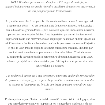
GPA ? D’autant que là encore, ils le font à l’étranger, de toute façon…
Aujourd’hui la science permet de répondre aux désirs de toutes ces personnes, je
ne vois pas pourquoi on l’empêcherait.
Ah, le désir masculin ! Les parents et la société ont bien du mal à nous apprendre
à réguler nos désirs… C’est pourtant la clé de toute civilisation. Petit exercice :
fais la liste de tes grands désirs… puis note ceux qui sont impossibles à exaucer,
par respect pour les plus faibles. Avec la gestation par autrui, l’enfant se voit
imposer au mieux une maternité éclatée, au pire pas de maman du tout. Quand on
sait l’importance des liens mère-enfant pendant la grossesse, on mesure l’injustice.
Et puis la GPA traite le corps de la femme comme une machine. Elle doit, par
contrat, contre une facture, produire un enfant zéro défaut. C’est inhumain.
L’honneur de la France est de se battre pour l’abolition universelle de la GPA,
même si ça déplaît aux riches touristes procréatifs qui se sont permis d’acheter
leurs enfants à l’étranger.
J’ai tendance à penser qu’il faut conserver l’anonymat du don de gamètes (don
de sperme et d’ovocytes), parce que cela garantit le caractère altruiste de ce don.
Et surtout, si l’anonymat est levé, de nombreux donneurs ne voudront plus
donner…
Peut-on priver aujourd’hui un enfant de la moitié de son histoire biologique, alors
que la médecine préventive s’appuie sur les « antécédents médicaux » de nos