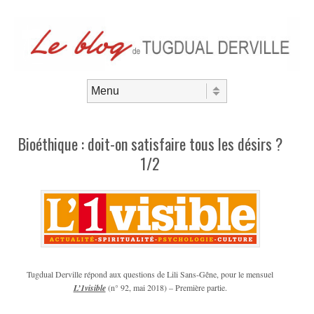
Aller au contenu
Menu
Bioéthique : doit-on satisfaire tous les désirs ?
1/2
Tugdual Derville répond aux questions de Lili Sans-Gêne, pour le mensuel
L’1visible
(n° 92, mai 2018) – Première partie.