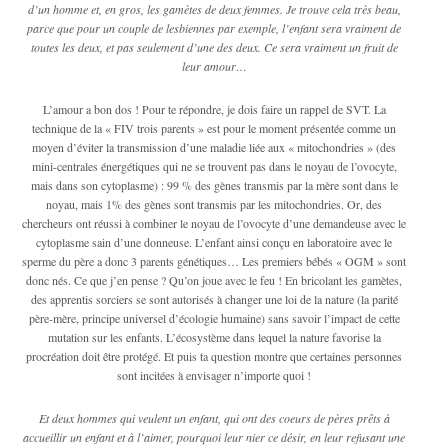
d’un homme et, en gros, les gamètes de deux femmes. Je trouve cela très beau,
parce que pour un couple de lesbiennes par exemple, l’enfant sera vraiment de
toutes les deux, et pas seulement d’une des deux. Ce sera vraiment un fruit de
leur amour…
L’amour a bon dos ! Pour te répondre, je dois faire un rappel de SVT. La
technique de la « FIV trois parents » est pour le moment présentée comme un
moyen d’éviter la transmission d’une maladie liée aux « mitochondries » (des
mini-centrales énergétiques qui ne se trouvent pas dans le noyau de l’ovocyte,
mais dans son cytoplasme) : 99 % des gènes transmis par la mère sont dans le
noyau, mais 1% des gènes sont transmis par les mitochondries. Or, des
chercheurs ont réussi à combiner le noyau de l’ovocyte d’une demandeuse avec le
cytoplasme sain d’une donneuse. L’enfant ainsi conçu en laboratoire avec le
sperme du père a donc 3 parents génétiques… Les premiers bébés « OGM » sont
donc nés. Ce que j’en pense ? Qu’on joue avec le feu ! En bricolant les gamètes,
des apprentis sorciers se sont autorisés à changer une loi de la nature (la parité
père-mère, principe universel d’écologie humaine) sans savoir l’impact de cette
mutation sur les enfants. L’écosystème dans lequel la nature favorise la
procréation doit être protégé. Et puis ta question montre que certaines personnes
sont incitées à envisager n’importe quoi !
Et deux hommes qui veulent un enfant, qui ont des coeurs de pères prêts à
accueillir un enfant et à l’aimer, pourquoi leur nier ce désir, en leur refusant une