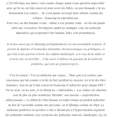
a 220 000 dans nos labos) sont soumis chaque année à une question impossible :
alors qu’ils les ont fait concevoir pour avoir des bébés, on leur demande s’ils les
donneraient à la science… Ils n’ont jamais envisagé leurs enfants comme des
cobayes ; beaucoup ne répondent pas.
Pour moi, un être humain vivant – même à son premier stade – ne devrait jamais
subir une vivisection. Privilégions plutôt les multiples voies de recherche
alternatives qui respectent l’être humain. Elles sont prometteuses.
Je trouve aussi que le dépistage préimplantatoire est une formidable avancée. Il
permet de dépister d’éventuelles anomalies chromosomiques ou génétiques, ce
qui évite à des parents d’avoir des enfants handicapés, et à ceux-là de naître et
d’avoir une vie horrible… Cela ouvre d’ailleurs la question de la médecine
prédictive, qui sera un grand progrès…
Vive la science ! Vive la médecine qui soigne… Mais gare à la science sans
conscience qui fait comme si la fin (le but) justifiait les moyens (ici le tri des êtres
humains). Sais-tu qu’il faut concevoir beaucoup d’embryons pour chaque DPI ?
On les teste, on les note, et on détruit les « indésirables ». Les critères de sélection
sont de plus en plus nombreux. Résultat : une énorme « surproduction
embryonnaire ». Le début de l’être humain est traité comme un produit industriel :
au lieu de l’accueillir comme une personne, on le fabrique comme un objet. La
médecine prédictive est positive si elle n’aboutit pas à l’hypersélection eugéniste
des prétendus meilleurs avec exclusion des prétendus mauvais, handicapés. Là, on