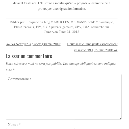
devient totalitaire. L’Histoire a montré qu’un « progrès » technique peut
provoquer une régression humaine.
Publier par :
L'équipe du blog
//
ARTICLES
,
MEDIAS/PRESSE
//
Bioéthique
,
Etats Generaux
,
FIV
,
FIV 3 parents
,
gamètes
,
GPA
,
PMA
,
recherche sur
l'embryon
//
mai 31, 2018
Navigation des articles
←
%s Nettoyer la planète (30 mai 2018)
L’euthanasie : une pente extrêmement
glissante (RFI, 27 mai 2018)
→
Laisser un commentaire
Votre adresse e-mail ne sera pas publiée.
Les champs obligatoires sont indiqués
avec
*