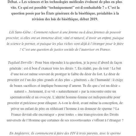
Débat. « Les sciences et les technologies médicales évoluent de plus en plus
vite. Ce qui est possible “techniquement” est-il souhaitable ? » C’est la
question posée par les États généraux de la bioéthique, préalables à la
révision des lois de bioéthique, début 2019.
Lili Sans-Gêne :
Comment refuser à une femme ou à deux femmes de pouvoir
procréer, si elles ont un immense désir, vital et naturel, d’avoir un enfant, puisque
la science le permet, et puisque les plus riches vont déjà à l’étranger pour le faire
? C’est une question de justice sociale de l’autoriser en France.
Tugdual Derville :
Pour bien répondre à ta question, je la pose d’abord de façon
générale : est-il bon d’exaucer tous les désirs ?, En réalité, pas du tout ! Le but
d’une loi est même souvent de protéger le faible du désir du fort. Le désir de
procréer est l’un des plus grands et des plus « généreux » de l’humanité : il exige
de beaux sacrifices et implique beaucoup d’amour. Tu dis que c’est un désir «
naturel ». Justement, il se vit « naturellement » par la rencontre entre un
spermatozoïde et un ovocyte. L’altérité homme-femme est indispensable pour
procréer et précieuse pour éduquer. A-t-on le droit, avant même la conception, de
priver un enfant de père en réduisant l’homme à un donneur de sperme ? La
France devrait-elle encourager « pour toutes » une transgression des Droits
universels de l’Homme que certaines de ses ressortissantes s’offrent à l’étranger ?
En Angleterre, ils commencent à faire des FIV à trois parents, avec le sperme