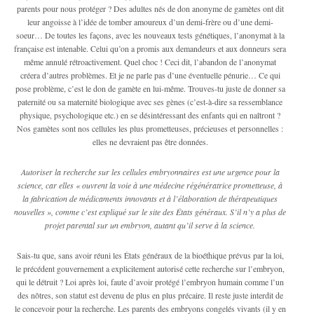
parents pour nous protéger ? Des adultes nés de don anonyme de gamètes ont dit
leur angoisse à l’idée de tomber amoureux d’un demi-frère ou d’une demi-
soeur… De toutes les façons, avec les nouveaux tests génétiques, l’anonymat à la
française est intenable. Celui qu’on a promis aux demandeurs et aux donneurs sera
même annulé rétroactivement. Quel choc ! Ceci dit, l’abandon de l’anonymat
créera d’autres problèmes. Et je ne parle pas d’une éventuelle pénurie… Ce qui
pose problème, c’est le don de gamète en lui-même. Trouves-tu juste de donner sa
paternité ou sa maternité biologique avec ses gènes (c’est-à-dire sa ressemblance
physique, psychologique etc.) en se désintéressant des enfants qui en naîtront ?
Nos gamètes sont nos cellules les plus prometteuses, précieuses et personnelles :
elles ne devraient pas être données.
Autoriser la recherche sur les cellules embryonnaires est une urgence pour la
science, car elles « ouvrent la voie à une médecine régénératrice prometteuse, à
la fabrication de médicaments innovants et à l’élaboration de thérapeutiques
nouvelles », comme c’est expliqué sur le site des États généraux. S’il n’y a plus de
projet parental sur un embryon, autant qu’il serve à la science.
Sais-tu que, sans avoir réuni les États généraux de la bioéthique prévus par la loi,
le précédent gouvernement a explicitement autorisé cette recherche sur l’embryon,
qui le détruit ? Loi après loi, faute d’avoir protégé l’embryon humain comme l’un
des nôtres, son statut est devenu de plus en plus précaire. Il reste juste interdit de
le concevoir pour la recherche. Les parents des embryons congelés vivants (il y en