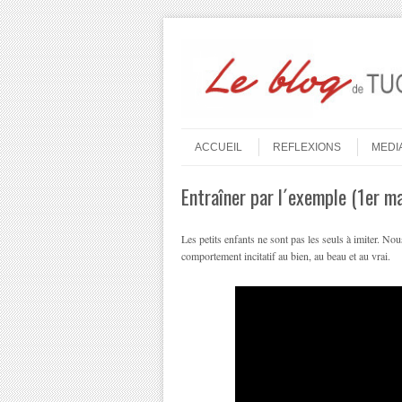
Aller au contenu
Menu
ACCUEIL
REFLEXIONS
MEDI
Entraîner par l´exemple (1er m
Les petits enfants ne sont pas les seuls à imiter. N
comportement incitatif au bien, au beau et au vrai.