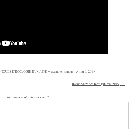
NIQUES D'ECOLOGIE HUMAINE
//
exemple
,
imitation
//
mai 6, 2019
Reconnaître ses torts (08 mai 2019)
→
s obligatoires sont indiqués avec
*