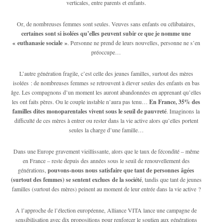
verticales, entre parents et enfants.
Or, de nombreuses femmes sont seules. Veuves sans enfants ou célibataires,
certaines sont si isolées qu’elles peuvent subir ce que je nomme une
« euthanasie sociale »
. Personne ne prend de leurs nouvelles, personne ne s’en
préoccupe…
L’autre génération fragile, c’est celle des jeunes familles, surtout des mères
isolées : de nombreuses femmes se retrouvent à élever seules des enfants en bas
âge. Les compagnons d’un moment les auront abandonnées en apprenant qu’elles
les ont faits pères. Ou le couple instable n’aura pas tenu…
En France, 35% des
familles dites monoparentales vivent sous le seuil de pauvreté
. Imaginons la
difficulté de ces mères à entrer ou rester dans la vie active alors qu’elles portent
seules la charge d’une famille…
Dans une Europe gravement vieillissante, alors que le taux de fécondité – même
en France – reste depuis des années sous le seuil de renouvellement des
générations,
pouvons-nous nous satisfaire que tant de personnes âgées
(surtout des femmes) se sentent exclues de la société
, tandis que tant de jeunes
familles (surtout des mères) peinent au moment de leur entrée dans la vie active ?
A l’approche de l’élection européenne, Alliance VITA lance une campagne de
sensibilisation avec dix propositions pour renforcer le soutien aux générations