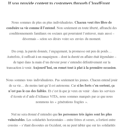
Nous sommes de plus en plus individualistes.
Chacun veut être libre de
conduire sa vie comme il l’entend
. Non seulement en toute liberté, affranchi des
conditionnements familiaux ou sociaux qui pourraient l’entraver, mais aussi –
désormais – selon ses désirs voire ses envies du moment.
Du coup, la parole donnée, l’engagement, la promesse ont peu de poids…
Autrefois, il suffisait à un maquignon – dont la dureté en affaire était légendaire –
de taper dans la main d’un éleveur pour s’entendre définitivement sur la
transaction à venir.
Aujourd’hui, on remet tout à plat à la première occasion
.
Nous sommes tous individualistes. Pas seulement les jeunes. Chacun entend jouir
de sa vie… du moins tant qu’il est autonome. Car
si les forts s’en sortent, ça
n’est pas le cas des faibles
. Et c’est là que je veux en venir : dans les services
d’écoute et d’aide d’Alliance VITA, nous sommes marqués par ce que nous
nommons les « générations fragiles ».
Nul ne sera étonné d’entendre que
les personnes très âgées sont les plus
vulnérables
. Les solidarités horizontales – entre frères et sœurs, a fortiori entre
cousins – s’étant dissoutes en Occident, on ne peut tabler que sur les solidarités