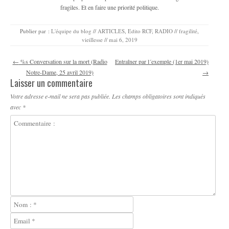
fragiles. Et en faire une priorité politique.
Publier par :
L'équipe du blog
//
ARTICLES
,
Edito RCF
,
RADIO
//
fragilité
,
vieillesse
//
mai 6, 2019
Navigation des articles
←
%s Conversation sur la mort (Radio
Entraîner par l´exemple (1er mai 2019)
Notre-Dame, 25 avril 2019)
→
Laisser un commentaire
Votre adresse e-mail ne sera pas publiée.
Les champs obligatoires sont indiqués
avec
*