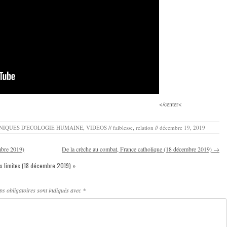
</center<
NIQUES D'ECOLOGIE HUMAINE
,
VIDEOS
//
faiblesse
,
relation
//
décembre 19, 2019
mbre 2019)
De la crèche au combat, France catholique (18 décembre 2019)
→
les limites (18 décembre 2019)
»
s obligatoires sont indiqués avec
*