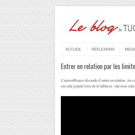
Aller au contenu
Menu
ACCUEIL
REFLEXIONS
MEDI
Entrer en relation par les lim
L’autosuffisance dissuade d’entrer en relation. Au con
sur cette grande force de la faiblesse : elle nous relie