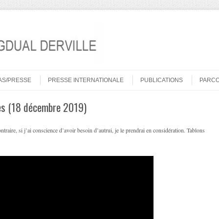
AS/PRESSE
PRESSE INTERNATIONALE
PUBLICATIONS
PARC
ites (18 décembre 2019)
traire, si j’ai conscience d’avoir besoin d’autrui, je le prendrai en considération. Tablons
.