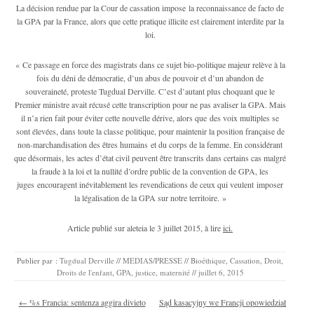
La décision rendue par la Cour de cassation impose la reconnaissance de facto de
la GPA par la France, alors que cette pratique illicite est clairement interdite par la
loi.
« Ce passage en force des magistrats dans ce sujet bio-politique majeur relève à la
fois du déni de démocratie, d’un abus de pouvoir et d’un abandon de
souveraineté, proteste Tugdual Derville. C’est d’autant plus choquant que le
Premier ministre avait récusé cette transcription pour ne pas avaliser la GPA. Mais
il n’a rien fait pour éviter cette nouvelle dérive, alors que des voix multiples se
sont élevées, dans toute la classe politique, pour maintenir la position française de
non-marchandisation des êtres humains et du corps de la femme. En considérant
que désormais, les actes d’état civil peuvent être transcrits dans certains cas malgré
la fraude à la loi et la nullité d’ordre public de la convention de GPA, les
juges encouragent inévitablement les revendications de ceux qui veulent imposer
la légalisation de la GPA sur notre territoire. »
Article publié sur aleteia le 3 juillet 2015, à lire
ici.
Publier par :
Tugdual Derville
//
MEDIAS/PRESSE
//
Bioéthique
,
Cassation
,
Droit
,
Droits de l'enfant
,
GPA
,
justice
,
maternité
//
juillet 6, 2015
Navigation des articles
←
%s Francia: sentenza aggira divieto
Sąd kasacyjny we Francji opowiedział