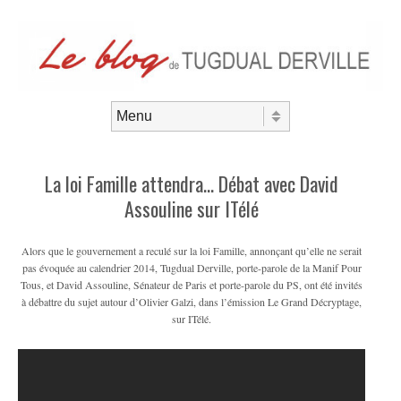
Aller au contenu
Menu
La loi Famille attendra… Débat avec David
Assouline sur ITélé
Alors que le gouvernement a reculé sur la loi Famille, annonçant qu’elle ne serait
pas évoquée au calendrier 2014, Tugdual Derville, porte-parole de la Manif Pour
Tous, et David Assouline, Sénateur de Paris et porte-parole du PS, ont été invités
à débattre du sujet autour d’Olivier Galzi, dans l’émission Le Grand Décryptage,
sur ITélé.