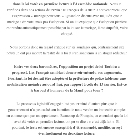
dans la loi votée en première lecture à l’Assemblée nationale.
Nous le
vérifions dans nos actions de terrain : le Français de la rue n’a souvent retenu que
l’expression « mariage pour tous ». Quand on discute avec lui, il dit que le
mariage a été voté, mais pas l’adoption. Si on lui explique que l’adoption plénière
est rendue automatiquement possible par la loi sur le mariage, il est stupéfait, voire
choqué.
Nous portons donc un regard critique sur les sondages qui, contrairement aux
nôtres, n’ont pas montré la réalité de la loi et s’en sont tenus à un slogan réducteur.
Entre vos deux baromètres, l’opposition au projet de loi Taubira a
progressé. Les Français semblent donc avoir entendu vos arguments.
Pourtant, la loi devrait être adoptée et la préfecture de police table sur une
mobilisation moindre aujourd’hui, par rapport à celle du 13 janvier. Est-ce
le baroud d’honneur de la Manif pour tous ?
Le processus législatif engagé n’est pas terminé, d’autant plus que le
gouvernement n’a pas caché son intention de nous vendre un immeuble complet
en commençant par un appartement. Beaucoup de Français, en entendant que la loi
avait été votée en première lecture, ont pu se dire : « c’est déjà fait ». Et
pourtant,
le texte est encore susceptible d’être amendé, modifié, envoyé
éventuellement en deuxième lecture.