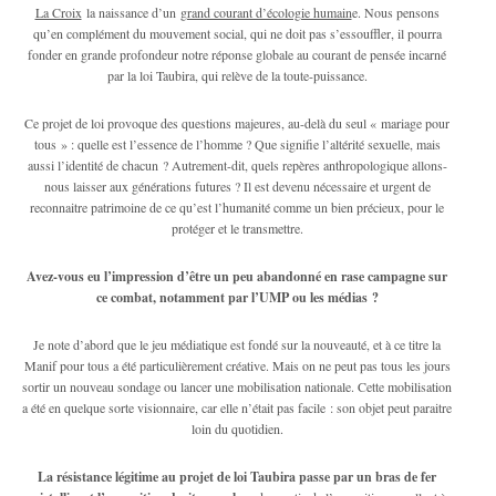
La Croix
la naissance d’un
grand courant d’écologie humain
e. Nous pensons
qu’en complément du mouvement social, qui ne doit pas s’essouffler, il pourra
fonder en grande profondeur notre réponse globale au courant de pensée incarné
par la loi Taubira, qui relève de la toute-puissance.
Ce projet de loi provoque des questions majeures, au-delà du seul « mariage pour
tous » : quelle est l’essence de l’homme ? Que signifie l’altérité sexuelle, mais
aussi l’identité de chacun ? Autrement-dit, quels repères anthropologique allons-
nous laisser aux générations futures ? Il est devenu nécessaire et urgent de
reconnaitre patrimoine de ce qu’est l’humanité comme un bien précieux, pour le
protéger et le transmettre.
Avez-vous eu l’impression d’être un peu abandonné en rase campagne sur
ce combat, notamment par l’UMP ou les médias ?
Je note d’abord que le jeu médiatique est fondé sur la nouveauté, et à ce titre la
Manif pour tous a été particulièrement créative. Mais on ne peut pas tous les jours
sortir un nouveau sondage ou lancer une mobilisation nationale. Cette mobilisation
a été en quelque sorte visionnaire, car elle n’était pas facile : son objet peut paraitre
loin du quotidien.
La résistance légitime au projet de loi Taubira passe par un bras de fer