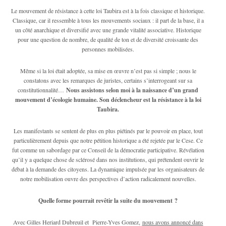
Le mouvement de résistance à cette loi Taubira est à la fois classique et historique.
Classique, car il ressemble à tous les mouvements sociaux : il part de la base, il a
un côté anarchique et diversifié avec une grande vitalité associative. Historique
pour une question de nombre, de qualité de ton et de diversité croissante des
personnes mobilisées.
Même si la loi était adoptée, sa mise en œuvre n’est pas si simple ; nous le
constatons avec les remarques de juristes, certains s’interrogeant sur sa
constitutionnalité…
Nous assistons selon moi à la naissance d’un grand
mouvement d’écologie humaine. Son déclencheur est la résistance à la loi
Taubira.
Les manifestants se sentent de plus en plus piétinés par le pouvoir en place, tout
particulièrement depuis que notre pétition historique a été rejetée par le Cese. Ce
fut comme un sabordage par ce Conseil de la démocratie participative. Révélation
qu’il y a quelque chose de sclérosé dans nos institutions, qui prétendent ouvrir le
débat à la demande des citoyens. La dynamique impulsée par les organisateurs de
notre mobilisation ouvre des perspectives d’action radicalement nouvelles.
Quelle forme pourrait revêtir la suite du mouvement ?
Avec Gilles Heriard Dubreuil et Pierre-Yves Gomez,
nous avons annoncé dans