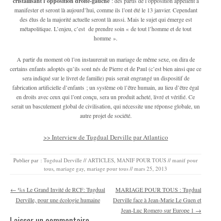
cristallisant l’opposition droite-gauche
: des partis de l’opposition appellent à
manifester et seront là aujourd’hui, comme ils l’ont été le 13 janvier. Cependant
des élus de la majorité actuelle seront là aussi. Mais le sujet qui émerge est
métapolitique. L’enjeu, c’est de prendre soin « de tout l’homme et de tout
homme ».
A partir du moment où l’on instaurerait un mariage de même sexe, on dira de
certains enfants adoptés qu’ils sont nés de Pierre et de Paul (c’est bien ainsi que ce
sera indiqué sur le livret de famille) puis serait engrangé un dispositif de
fabrication artificielle d’enfants ; un système où l’être humain, au lieu d’être égal
en droits avec ceux qui l’ont conçu, sera un produit acheté, livré et vérifié. Ce
serait un basculement global de civilisation, qui nécessite une réponse globale, un
autre projet de société.
>> Interview de Tugdual Derville par Atlantico
Publier par :
Tugdual Derville
//
ARTICLES
,
MANIF POUR TOUS
//
manif pour
tous
,
mariage gay
,
mariage pour tous
//
mars 25, 2013
Navigation des articles
←
%s Le Grand Invité de RCF: Tugdual
MARIAGE POUR TOUS : Tugdual
Derville, pour une écologie humaine
Derville face à Jean-Marie Le Guen et
Jean-Luc Romero sur Europe 1
→
Laisser un commentaire