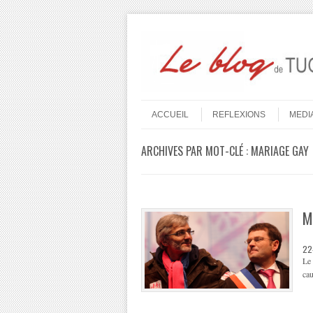
Aller au contenu
Menu
ACCUEIL
REFLEXIONS
MEDI
ARCHIVES PAR MOT-CLÉ :
MARIAGE GAY
M
22
Le 
cau