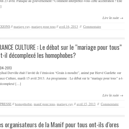
di 23 avril. Panique au gouvernement ? Comment interprétez-vous cette accélération ? Elle
]
Lire la suite →
EXIONS
//
mariage gay
,
mariage pour tous
//
avril 16, 2013
//
Commentaire
RANCE CULTURE : Le débat sur le “mariage pour tous”
-t-il décomplexé les homophobes?
-04-2013
dual Derville était l’invité de l’émission “Grain à moudre”, animé par Hervé Gardette sur
nce Culture, mardi 15 avril 2013. Au programme : Le débat sur le “mariage pour tous” a-t-
 décomplexé […]
Lire la suite →
/PRESSE
//
homophobie
,
manif pour tous
,
mariage gay
//
avril 15, 2013
//
Commentaire
es organisateurs de la Manif pour tous ont-ils d’ores