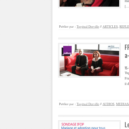
mar
[…
Publier par :
Tugdual Derville
//
ARTICLES
,
REFL
F
a
15
Tug
Fra
il
Publier par :
Tugdual Derville
//
AUDIOS
,
MEDIAS
L