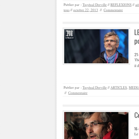
Publier par :
Tugdual Derville
//
REFLEXIONS
//
ad
tous
//
octobre 22, 2013
//
Commentaire
L
p
21
Thè
il 
Publier par :
Tugdual Derville
//
ARTICLES
,
MEDIA
//
Commentaire
C
16
Le 