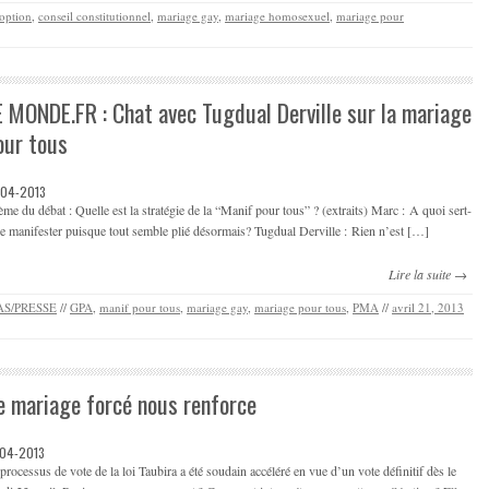
option
,
conseil constitutionnel
,
mariage gay
,
mariage homosexuel
,
mariage pour
E MONDE.FR : Chat avec Tugdual Derville sur la mariage
our tous
-04-2013
me du débat : Quelle est la stratégie de la “Manif pour tous” ? (extraits) Marc : A quoi sert-
de manifester puisque tout semble plié désormais? Tugdual Derville : Rien n’est […]
Lire la suite →
S/PRESSE
//
GPA
,
manif pour tous
,
mariage gay
,
mariage pour tous
,
PMA
//
avril 21, 2013
e mariage forcé nous renforce
-04-2013
processus de vote de la loi Taubira a été soudain accéléré en vue d’un vote définitif dès le