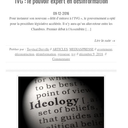
IVG : le pouvoir expert en désinformation
09-12-2016
Pour instaurer son nouveau « délit d’entrave à l’IVG », le gouvernement a opté
pour la procédure législative accélérée. Il n’y aura qu’un aller-retour entre les
Chambres. Premier débat à l’Assemblée […]
Lire la suite →
Publier par :
Tugdual Derville
//
ARTICLES
,
MEDIAS/PRESSE
//
avortement
,
déconstruction
,
désinformation
,
grossesse
,
ivg
//
décembre 9, 2016
//
Commentaire