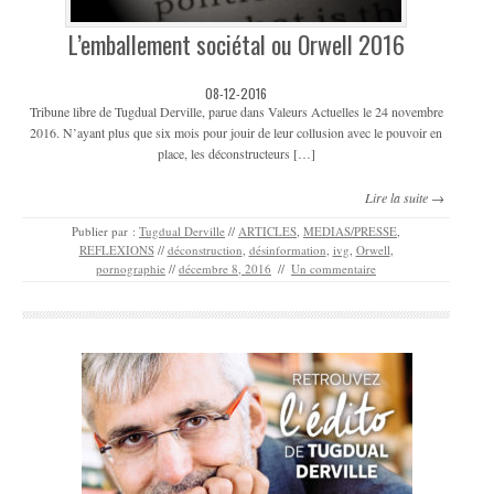
L’emballement sociétal ou Orwell 2016
08-12-2016
Tribune libre de Tugdual Derville, parue dans Valeurs Actuelles le 24 novembre
2016. N’ayant plus que six mois pour jouir de leur collusion avec le pouvoir en
place, les déconstructeurs […]
Lire la suite →
Publier par :
Tugdual Derville
//
ARTICLES
,
MEDIAS/PRESSE
,
REFLEXIONS
//
déconstruction
,
désinformation
,
ivg
,
Orwell
,
pornographie
//
décembre 8, 2016
//
Un commentaire