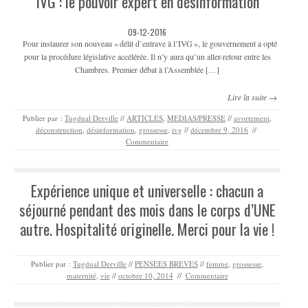
IVG : le pouvoir expert en désinformation
09-12-2016
Pour instaurer son nouveau « délit d’entrave à l’IVG », le gouvernement a opté
pour la procédure législative accélérée. Il n’y aura qu’un aller-retour entre les
Chambres. Premier débat à l’Assemblée […]
Lire la suite →
Publier par :
Tugdual Derville
//
ARTICLES
,
MEDIAS/PRESSE
//
avortement
,
déconstruction
,
désinformation
,
grossesse
,
ivg
//
décembre 9, 2016
//
Commentaire
Expérience unique et universelle : chacun a
séjourné pendant des mois dans le corps d’UNE
autre. Hospitalité originelle. Merci pour la vie !
Publier par :
Tugdual Derville
//
PENSEES BREVES
//
femme
,
grossesse
,
maternité
,
vie
//
octobre 10, 2014
//
Commentaire