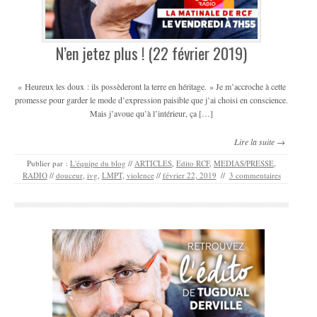
N’en jetez plus ! (22 février 2019)
« Heureux les doux : ils possèderont la terre en héritage. » Je m’accroche à cette
promesse pour garder le mode d’expression paisible que j’ai choisi en conscience.
Mais j’avoue qu’à l’intérieur, ça […]
Lire la suite →
Publier par :
L'équipe du blog
//
ARTICLES
,
Edito RCF
,
MEDIAS/PRESSE
,
RADIO
//
douceur
,
ivg
,
LMPT
,
violence
//
février 22, 2019
//
3 commentaires